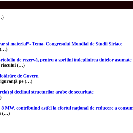
…)
rar și material”- Tema, Congresului Mondial de Studii Siriace
 (…)
iu de rezervă, pentru a sprijini îndeplinirea țintelor asumat
iscului (…)
 Hotărâre de Guvern
guranţă pe (…)
ia) și declinul structurilor arabe de securitate
)
8 MW, contribuind astfel la efortul național de reducere a consum
u (…)