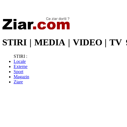
Stiri de ultima oră | Ultimele ştiri | Presa online | Stiri libere
STIRI
|
MEDIA
|
VIDEO
|
TV
STIRI :
Locale
Externe
Sport
Magazin
Ziare