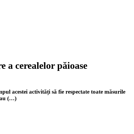
e a cerealelor păioase
ul acestei activități să fie respectate toate măsurile
sau (…)