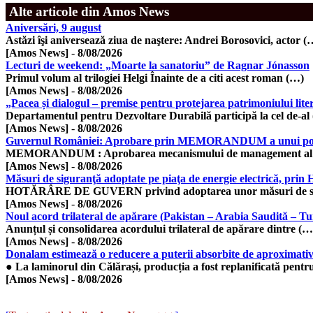
Alte articole din Amos News
Aniversări, 9 august
Astăzi îşi aniversează ziua de naştere: Andrei Borosovici, actor (
[Amos News]
-
8/08/2026
Lecturi de weekend: „Moarte la sanatoriu” de Ragnar Jónasson
Primul volum al trilogiei Helgi Înainte de a citi acest roman (…)
[Amos News]
-
8/08/2026
„Pacea și dialogul – premise pentru protejarea patrimoniului lite
Departamentul pentru Dezvoltare Durabilă participă la cel de-al
[Amos News]
-
8/08/2026
Guvernul României: Aprobare prin MEMORANDUM a unui portofol
MEMORANDUM : Aprobarea mecanismului de management al r
[Amos News]
-
8/08/2026
Măsuri de siguranţă adoptate pe piaţa de energie electrică, prin
HOTĂRÂRE DE GUVERN privind adoptarea unor măsuri de si
[Amos News]
-
8/08/2026
Noul acord trilateral de apărare (Pakistan – Arabia Saudită – Turc
​Anunțul și consolidarea acordului trilateral de apărare dintre (…
[Amos News]
-
8/08/2026
Donalam estimează o reducere a puterii absorbite de aproximativ 
● La laminorul din Călărași, producția a fost replanificată pentr
[Amos News]
-
8/08/2026