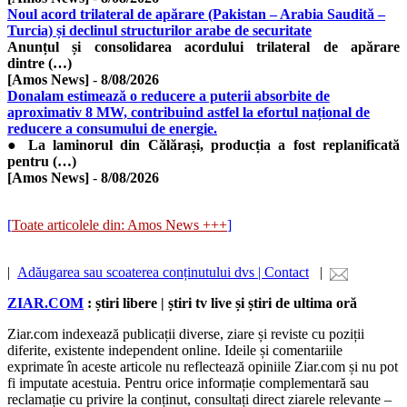
Noul acord trilateral de apărare (Pakistan – Arabia Saudită –
Turcia) și declinul structurilor arabe de securitate
​Anunțul și consolidarea acordului trilateral de apărare
dintre (…)
[Amos News]
-
8/08/2026
Donalam estimează o reducere a puterii absorbite de
aproximativ 8 MW, contribuind astfel la efortul național de
reducere a consumului de energie.
● La laminorul din Călărași, producția a fost replanificată
pentru (…)
[Amos News]
-
8/08/2026
[
Toate articolele din: Amos News +++
]
|
Adăugarea sau scoaterea conținutului dvs | Contact
|
ZIAR.COM
: știri libere | știri tv live și știri de ultima oră
Ziar.com indexează publicații diverse, ziare și reviste cu poziții
diferite, existente independent online. Ideile și comentariile
exprimate în aceste articole nu reflectează opiniile Ziar.com și nu pot
fi imputate acestuia. Pentru orice informație complementară sau
reclamație cu privire la conținut, consultați direct ziarele relevante –