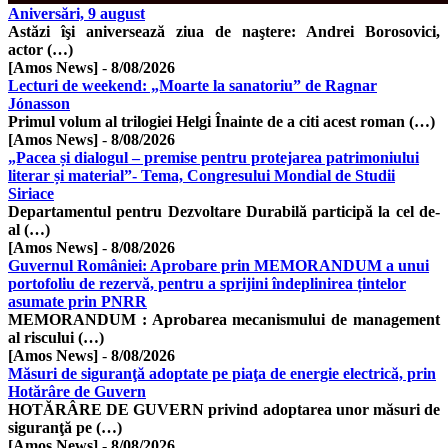
Aniversări, 9 august
Astăzi îşi aniversează ziua de naştere: Andrei Borosovici,
actor (…)
[Amos News]
-
8/08/2026
Lecturi de weekend: „Moarte la sanatoriu” de Ragnar
Jónasson
Primul volum al trilogiei Helgi Înainte de a citi acest roman (…)
[Amos News]
-
8/08/2026
„Pacea și dialogul – premise pentru protejarea patrimoniului
literar și material”- Tema, Congresului Mondial de Studii
Siriace
Departamentul pentru Dezvoltare Durabilă participă la cel de-
al (…)
[Amos News]
-
8/08/2026
Guvernul României: Aprobare prin MEMORANDUM a unui
portofoliu de rezervă, pentru a sprijini îndeplinirea țintelor
asumate prin PNRR
MEMORANDUM : Aprobarea mecanismului de management
al riscului (…)
[Amos News]
-
8/08/2026
Măsuri de siguranţă adoptate pe piaţa de energie electrică, prin
Hotărâre de Guvern
HOTĂRÂRE DE GUVERN privind adoptarea unor măsuri de
siguranţă pe (…)
[Amos News]
-
8/08/2026