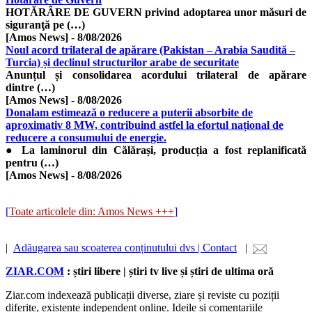
HOTĂRÂRE DE GUVERN privind adoptarea unor măsuri de
siguranţă pe (…)
[Amos News]
-
8/08/2026
Noul acord trilateral de apărare (Pakistan – Arabia Saudită –
Turcia) și declinul structurilor arabe de securitate
​Anunțul și consolidarea acordului trilateral de apărare
dintre (…)
[Amos News]
-
8/08/2026
Donalam estimează o reducere a puterii absorbite de
aproximativ 8 MW, contribuind astfel la efortul național de
reducere a consumului de energie.
● La laminorul din Călărași, producția a fost replanificată
pentru (…)
[Amos News]
-
8/08/2026
[
Toate articolele din: Amos News +++
]
|
Adăugarea sau scoaterea conținutului dvs | Contact
|
ZIAR.COM
: știri libere | știri tv live și știri de ultima oră
Ziar.com indexează publicații diverse, ziare și reviste cu poziții
diferite, existente independent online. Ideile și comentariile