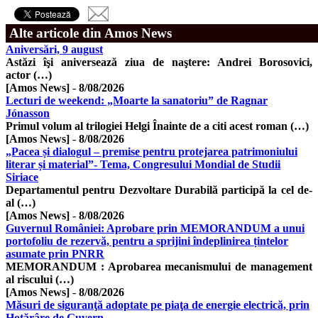
Alte articole din Amos News
Aniversări, 9 august
Astăzi îşi aniversează ziua de naştere: Andrei Borosovici,
actor (…)
[Amos News]
-
8/08/2026
Lecturi de weekend: „Moarte la sanatoriu” de Ragnar
Jónasson
Primul volum al trilogiei Helgi Înainte de a citi acest roman (…)
[Amos News]
-
8/08/2026
„Pacea și dialogul – premise pentru protejarea patrimoniului
literar și material”- Tema, Congresului Mondial de Studii
Siriace
Departamentul pentru Dezvoltare Durabilă participă la cel de-
al (…)
[Amos News]
-
8/08/2026
Guvernul României: Aprobare prin MEMORANDUM a unui
portofoliu de rezervă, pentru a sprijini îndeplinirea țintelor
asumate prin PNRR
MEMORANDUM : Aprobarea mecanismului de management
al riscului (…)
[Amos News]
-
8/08/2026
Măsuri de siguranţă adoptate pe piaţa de energie electrică, prin
Hotărâre de Guvern