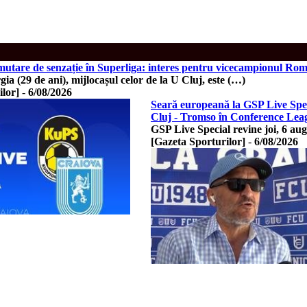
mutare de senzație în Superliga: interes pentru vicecampionul Rom
a (29 de ani), mijlocașul celor de la U Cluj, este (…)
ilor]
-
6/08/2026
Seară europeană la GSP Live Spe
Cluj - Tromso în Conference Lea
GSP Live Special revine joi, 6 aug
[Gazeta Sporturilor]
-
6/08/2026