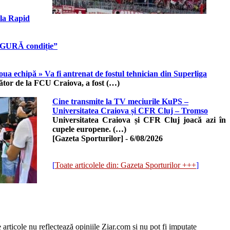
 la Rapid
SINGURĂ condiție”
oua echipă » Va fi antrenat de fostul tehnician din Superliga
cător de la FCU Craiova, a fost (…)
Cine transmite la TV meciurile KuPS –
Universitatea Craiova și CFR Cluj – Tromso
Universitatea Craiova și CFR Cluj joacă azi în
cupele europene. (…)
[Gazeta Sporturilor]
-
6/08/2026
[
Toate articolele din: Gazeta Sporturilor +++
]
e articole nu reflectează opiniile Ziar.com și nu pot fi imputate