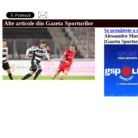
Alte articole din Gazeta Sporturilor
Se pregătește o 
Alessandro Murgi
[Gazeta Sportur