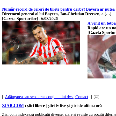
Număr-record de cereri de bilete pentru derby! Bayern ar putea
Directorul general al lui Bayern, Jan-Christian Dreesen, a (…)
[Gazeta Sporturilor]
-
6/08/2026
A venit un fotba
Rapid are un nou
[Gazeta Sportur
|
Adăugarea sau scoaterea conținutului dvs | Contact
|
ZIAR.COM
: știri libere | știri tv live și știri de ultima oră
Ziar.com indexează publicații diverse, ziare și reviste cu poziții diferi