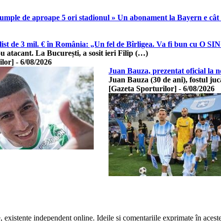
 umple de aproape 5 ori stadionul » Un abonament la Bayern e cât
list de 3 mil. € în România: „Un fel de Bîrligea. Va fi bun cu O 
 atacant. La București, a sosit ieri Filip (…)
ilor]
-
6/08/2026
Juan Bauza, prezentat oficial la n
Juan Bauza (30 de ani), fostul ju
[Gazeta Sporturilor]
-
6/08/2026
te, existente independent online. Ideile și comentariile exprimate în acest