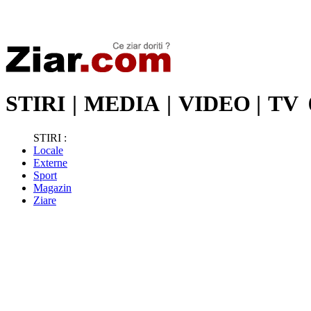
Stiri de ultima oră | Ultimele ştiri | Presa online | Stiri libere
STIRI
|
MEDIA
|
VIDEO
|
TV
STIRI :
Locale
Externe
Sport
Magazin
Ziare