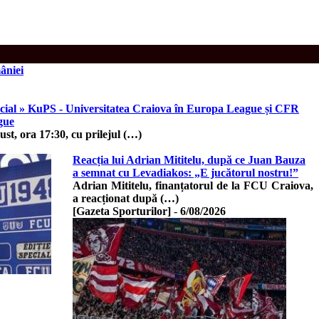
âniei
cial » KuPS - Universitatea Craiova în Europa League și CFR
gue
ust, ora 17:30, cu prilejul (…)
Reacția lui Adrian Mititelu, după ce Juan Bauza
a semnat cu Levadiakos: „E jucătorul nostru!”
Adrian Mititelu, finanțatorul de la FCU Craiova,
a reacționat după (…)
[Gazeta Sporturilor]
-
6/08/2026