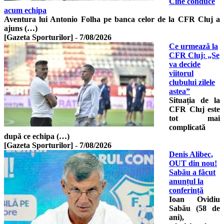
Cine conduce
acum echipa
Aventura lui Antonio Folha pe banca celor de la CFR Cluj a
ajuns (…)
[Gazeta Sporturilor]
-
7/08/2026
Ce urmează la
CFR Cluj: „Se
va decide
viitorul
clubului zilele
astea”
Situația de la
CFR Cluj este
tot mai
complicată
după ce echipa (…)
[Gazeta Sporturilor]
-
7/08/2026
Denis Alibec,
OUT din nou!
Sabău a făcut
anunțul la
conferință
Ioan Ovidiu
Sabău (58 de
ani),