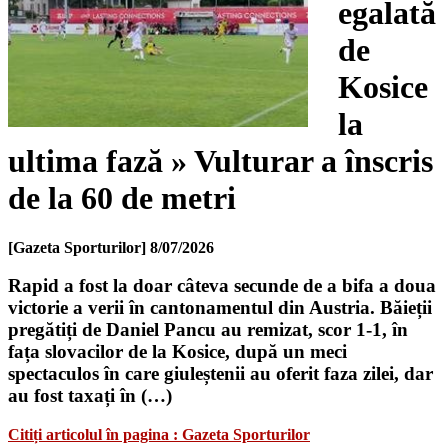
egalată
de
Kosice
la
ultima fază » Vulturar a înscris
de la 60 de metri
[Gazeta Sporturilor]
8/07/2026
Rapid a fost la doar câteva secunde de a bifa a doua
victorie a verii în cantonamentul din Austria. Băieții
pregătiți de Daniel Pancu au remizat, scor 1-1, în
fața slovacilor de la Kosice, după un meci
spectaculos în care giuleștenii au oferit faza zilei, dar
au fost taxați în (…)
Citiți articolul în pagina : Gazeta Sporturilor