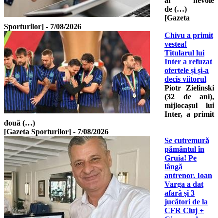
ai nevoie
de (…)
[Gazeta
Sporturilor]
-
7/08/2026
Chivu a primit
vestea!
Titularul lui
Inter a refuzat
ofertele și și-a
decis viitorul
Piotr Zielinski
(32 de ani),
mijlocașul lui
Inter, a primit
două (…)
[Gazeta Sporturilor]
-
7/08/2026
Se cutremură
pământul în
Gruia! Pe
lângă
antrenor, Ioan
Varga a dat
afară și 3
jucători de la
CFR Cluj +