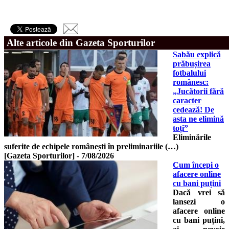
Alte articole din Gazeta Sporturilor
Sabău explică
prăbușirea
fotbalului
românesc:
„Jucătorii fără
caracter
cedează! De
asta ne elimină
toți”
Eliminările
suferite de echipele românești în preliminariile (…)
[Gazeta Sporturilor]
-
7/08/2026
Cum începi o
afacere online
cu bani puțini
Dacă vrei să
lansezi o
afacere online
cu bani puțini,