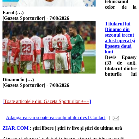
tehnicianul
celor de la
Farul (…)
[Gazeta Sporturilor]
-
7/08/2026
Titularul lui
Dinamo din
sezonul trecut
a fost operat și
lipsește două
luni
Devis Epassy
(33 de ani),
titularul dintre
buturile lui
Dinamo în (…)
[Gazeta Sporturilor]
-
7/08/2026
[
Toate articolele din: Gazeta Sporturilor +++
]
|
Adăugarea sau scoaterea conținutului dvs | Contact
|
ZIAR.COM
: știri libere | știri tv live și știri de ultima oră
Ziar.com indexează publicații diverse, ziare și reviste cu poziții