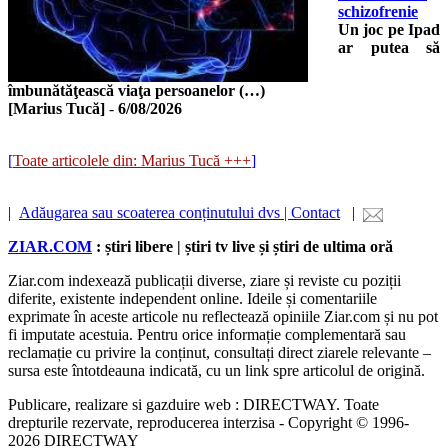
schizofrenie
Un joc pe Ipad
ar putea să
îmbunătăţească viaţa persoanelor (…)
[Marius Tucă]
-
6/08/2026
[
Toate articolele din: Marius Tucă +++
]
|
Adăugarea sau scoaterea conținutului dvs | Contact
|
ZIAR.COM
: știri libere | știri tv live și știri de ultima oră
Ziar.com indexează publicații diverse, ziare și reviste cu poziții
diferite, existente independent online. Ideile și comentariile
exprimate în aceste articole nu reflectează opiniile Ziar.com și nu pot
fi imputate acestuia. Pentru orice informație complementară sau
reclamație cu privire la conținut, consultați direct ziarele relevante –
sursa este întotdeauna indicată, cu un link spre articolul de origină.
Publicare, realizare si gazduire web : DIRECTWAY. Toate
drepturile rezervate, reproducerea interzisa - Copyright © 1996-
2026 DIRECTWAY