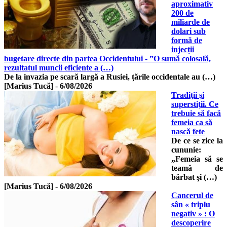
aproximativ
200 de
miliarde de
dolari sub
formă de
injecții
bugetare directe din partea Occidentului - ”O sumă colosală,
rezultatul muncii eficiente a (…)
De la invazia pe scară largă a Rusiei, țările occidentale au (…)
[Marius Tucă]
-
6/08/2026
Tradiţii şi
superstiţii. Ce
trebuie să facă
femeia ca să
nască fete
De ce se zice la
cununie:
„Femeia să se
teamă de
bărbat şi (…)
[Marius Tucă]
-
6/08/2026
Cancerul de
sân « triplu
negativ » : O
descoperire