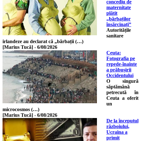
concediu de
maternitate
plătit
„bărbaților
însărcinați”
Autoritățile
sanitare
irlandeze au declarat că „bărbații (…)
[Marius Tucă]
-
6/08/2026
Ceuta:
Fotografia pe
repede-înainte
a prăbușirii
Occidentului
O singură
săptămână
petrecută în
Ceuta a oferit
un
microcosmos (…)
[Marius Tucă]
-
6/08/2026
De la începutul
războiului,
Ucraina a
primit