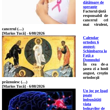
dătătoare de
speranţe
Factorul-ţintă
responsabil de
cancerul cel
mai virulent,
cancerul (…)
[Marius Tucă]
-
6/08/2026
Calendar
ortodox 6
august:
Schimbarea la
Faţă a
Domnului
În cea de-a
şasea zi a lunii
august, creştin
ortodocşii
prăznuiesc (…)
[Marius Tucă]
-
6/08/2026
Un joc pe Ipad
poate
îmbunătăţi
viaţa
bolnavilor de