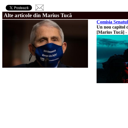
Alte articole din Marius Tucă
Comisia Senatul
Un nou capitol d
[Marius Tucă]
-