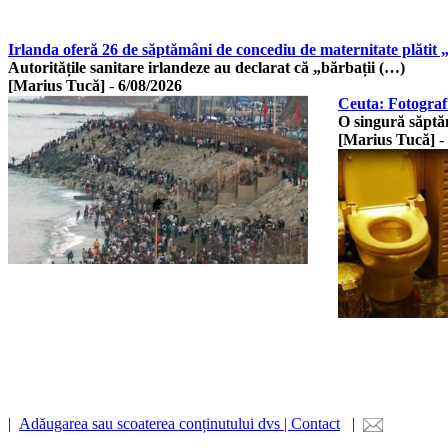
Irlanda oferă 26 de săptămâni de concediu de maternitate plătit „
Autoritățile sanitare irlandeze au declarat că „bărbații (…)
[Marius Tucă]
-
6/08/2026
Ceuta: Fotografi
O singură săptă
[Marius Tucă]
-
|
Adăugarea sau scoaterea conținutului dvs | Contact
|