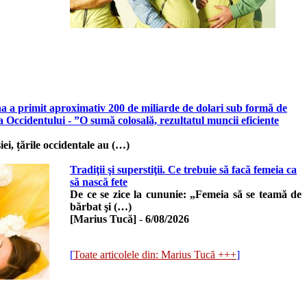
na a primit aproximativ 200 de miliarde de dolari sub formă de
ea Occidentului - ”O sumă colosală, rezultatul muncii eficiente
iei, țările occidentale au (…)
Tradiţii şi superstiţii. Ce trebuie să facă femeia ca
să nască fete
De ce se zice la cununie: „Femeia să se teamă de
bărbat şi (…)
[Marius Tucă]
-
6/08/2026
[
Toate articolele din: Marius Tucă +++
]