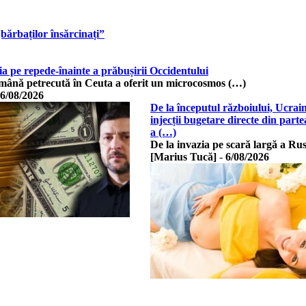
bărbaților însărcinați”
a pe repede-înainte a prăbușirii Occidentului
mână petrecută în Ceuta a oferit un microcosmos (…)
6/08/2026
De la începutul războiului, Ucrai
injecții bugetare directe din part
a (…)
De la invazia pe scară largă a Rus
[Marius Tucă]
-
6/08/2026