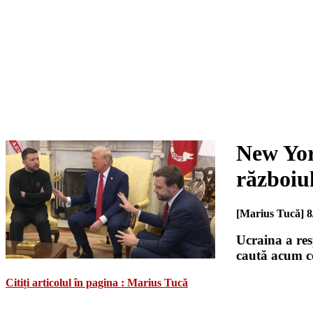
New Yor
războiu
[Marius Tucă]
8
Ucraina a res
caută acum co
Citiți articolul în pagina : Marius Tucă