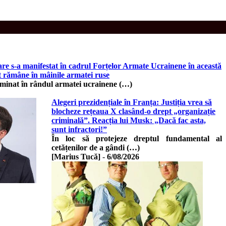
re s-a manifestat în cadrul Forțelor Armate Ucrainene în această
nt rămâne în mâinile armatei ruse
minat în rândul armatei ucrainene (…)
Alegeri prezidențiale în Franța: Justiția vrea să
blocheze rețeaua X clasând-o drept „organizație
criminală”. Reacția lui Musk: „Dacă fac asta,
sunt infractori!”
În loc să protejeze dreptul fundamental al
cetățenilor de a gândi (…)
[Marius Tucă]
-
6/08/2026