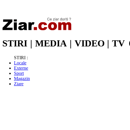
Stiri de ultima oră | Ultimele ştiri | Presa online | Stiri libere
STIRI
|
MEDIA
|
VIDEO
|
TV
STIRI :
Locale
Externe
Sport
Magazin
Ziare