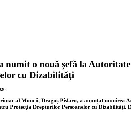
a numit o nouă șefă la Autoritat
lor cu Dizabilități
026
erimar al Muncii, Dragoș Pîslaru, a anunțat numirea Ane
tru Protecția Drepturilor Persoanelor cu Dizabilități. D