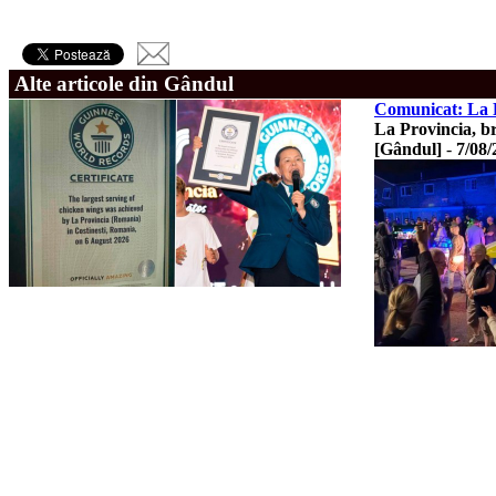
Alte articole din Gândul
Comunicat: La P
La Provincia, b
[Gândul]
-
7/08/