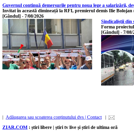
Guvernul continuă demersurile pentru noua lege a salarizării, de
Invitat în această dimineață la RFI, premierul demis Ilie Bolojan
[Gândul]
-
7/08/2026
Sindicaliștii di
Forma proiectulu
[Gândul]
-
7/08/
|
Adăugarea sau scoaterea conținutului dvs | Contact
|
ZIAR.COM
: știri libere | știri tv live și știri de ultima oră