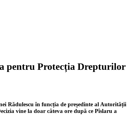
ea pentru Protecția Drepturilor
i Rădulescu în funcția de președinte al Autorității
ecizia vine la doar câteva ore după ce Pîslaru a