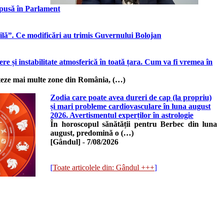
epusă în Parlament
iabilă”. Ce modificări au trimis Guvernului Bolojan
 și instabilitate atmosferică în toată țara. Cum va fi vremea în
cteze mai multe zone din România, (…)
Zodia care poate avea dureri de cap (la propriu)
și mari probleme cardiovasculare în luna august
2026. Avertismentul experților în astrologie
În horoscopul sănătății pentru Berbec din luna
august, predomină o (…)
[Gândul]
-
7/08/2026
[
Toate articolele din: Gândul +++
]