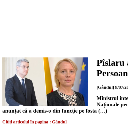
Pîslaru 
Persoane
[Gândul]
8/07/2
Ministrul int
Naționale pen
anunțat că a demis-o din funcție pe fosta (…)
Citiți articolul în pagina : Gândul