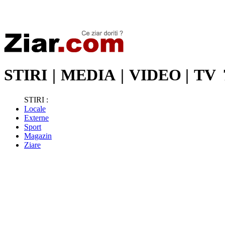
Stiri de ultima oră | Ultimele ştiri | Presa online | Stiri libere
STIRI
|
MEDIA
|
VIDEO
|
TV
STIRI :
Locale
Externe
Sport
Magazin
Ziare