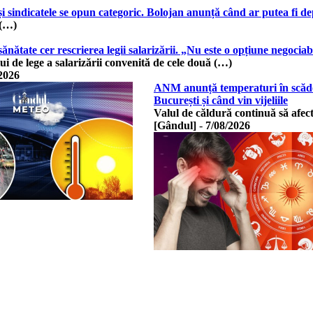
și sindicatele se opun categoric. Bolojan anunță când ar putea fi d
 (…)
n sănătate cer rescrierea legii salarizării. „Nu este o opțiune negoc
i de lege a salarizării convenită de cele două (…)
2026
ANM anunță temperaturi în scădere
București și când vin vijeliile
Valul de căldură continuă să afe
[Gândul]
-
7/08/2026