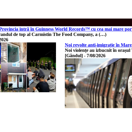
rovincia intră în Guinness World Records™ cu cea mai mare porție
randul de top al Carmistin The Food Company, a (…)
2026
Noi revolte anti-imigrație în Mare
Noi violențe au izbucnit în orașul
[Gândul]
-
7/08/2026