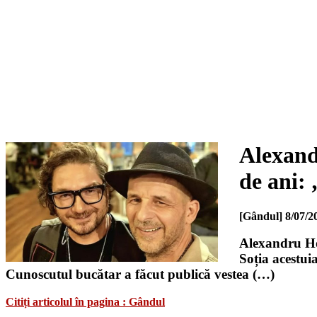
Alexandr
de ani: 
[Gândul]
8/07/2
Alexandru Hor
Soția acestui
Cunoscutul bucătar a făcut publică vestea (…)
Citiți articolul în pagina : Gândul