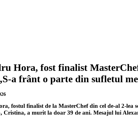
u Hora, fost finalist MasterChef,
„S-a frânt o parte din sufletul m
026
a, fostul finalist de la MasterChef din cel de-al 2-lea s
a, Cristina, a murit la doar 39 de ani. Mesajul lui Alex