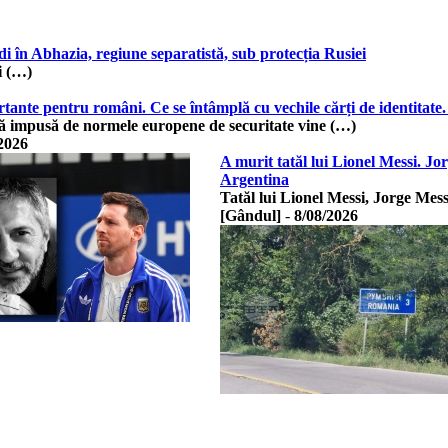
i în Abhazia, regiune separatistă, sub protecția Rusiei
i (…)
ante pentru români. Ce se întâmplă cu vechile cărți de identitate. 
lă impusă de normele europene de securitate vine (…)
2026
A murit tatăl lui Lionel Messi. Jor
Argentina
Tatăl lui Lionel Messi, Jorge Mess
[Gândul]
-
8/08/2026