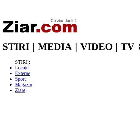
Stiri de ultima oră | Ultimele ştiri | Presa online | Stiri libere
STIRI
|
MEDIA
|
VIDEO
|
TV
STIRI :
Locale
Externe
Sport
Magazin
Ziare