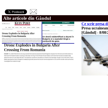
Alte articole din Gândul
Ce scrie presa 
Presa ucraineană
[Gândul]
-
8/08/