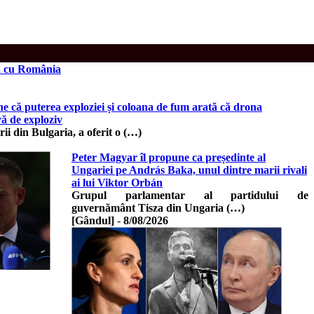
ța cu România
ne că puterea exploziei și coloana de fum arată că drona
vă de exploziv
ii din Bulgaria, a oferit o (…)
Peter Magyar îl propune ca președinte al
Ungariei pe András Baka, unul dintre marii rivali
ai lui Viktor Orbán
Grupul parlamentar al partidului de
guvernământ Tisza din Ungaria (…)
[Gândul]
-
8/08/2026