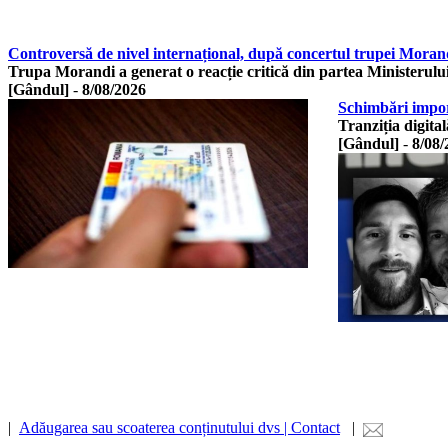
Controversă de nivel internațional, după concertul trupei Morand
Trupa Morandi a generat o reacție critică din partea Ministerulu
[Gândul]
-
8/08/2026
Schimbări import
Tranziția digita
[Gândul]
-
8/08/
|
Adăugarea sau scoaterea conținutului dvs | Contact
|