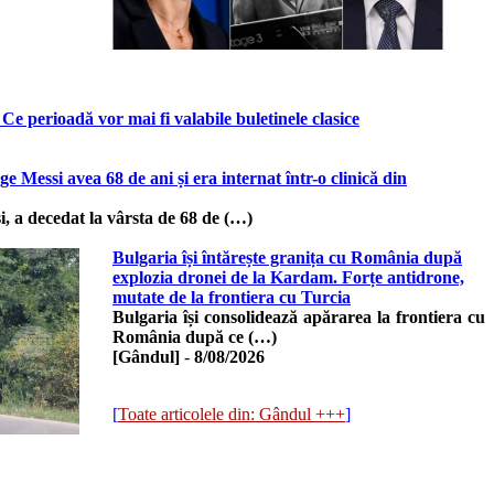
Ce perioadă vor mai fi valabile buletinele clasice
ge Messi avea 68 de ani și era internat într-o clinică din
i, a decedat la vârsta de 68 de (…)
Bulgaria își întărește granița cu România după
explozia dronei de la Kardam. Forțe antidrone,
mutate de la frontiera cu Turcia
Bulgaria își consolidează apărarea la frontiera cu
România după ce (…)
[Gândul]
-
8/08/2026
[
Toate articolele din: Gândul +++
]