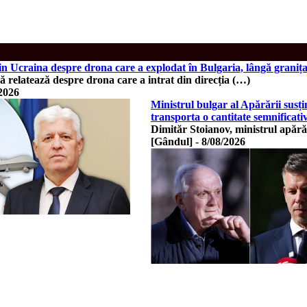
din Ucraina despre drona care a explodat în Bulgaria, lângă grani
 relatează despre drona care a intrat din direcția (…)
2026
Ministrul bulgar al Apărării susți
transporta o cantitate semnificati
Dimităr Stoianov, ministrul apărăr
[Gândul]
-
8/08/2026