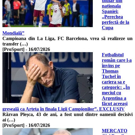
titular din
naționala
Spaniei:
„Perechea
perfectă de la
Cupa
Mondială”
Campioana din La Liga, FC Barcelona, vrea să realizeze un
transfer (…)
[ProSport]
-
16/07/2026
Fotbalistul
român care l-a
învins pe
Thomas
Tuchel în
cariera sa e
categoric: „În
meciul cu
Argentina a
făcut aceeași
greșeală ca Arteta în finala Ligii Campionilor”. EXCLUSIV
Răzvan Pleșca, 43 de ani, a fost unul dintre oamenii decisivi
ai (…)
[ProSport]
-
16/07/2026
MERCATO