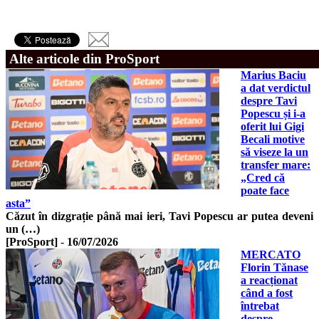
Alte articole din ProSport
Marius Baciu
a dat verdictul
despre Tavi
Popescu și i-a
oferit lui Gigi
Becali motive
să viseze la un
transfer mare:
„Cred că
poate face
asta”
Căzut în dizgrație până mai ieri, Tavi Popescu ar putea deveni
un (…)
[ProSport]
-
16/07/2026
MERCATO
Florin Tănase
a reacționat
când a fost
întrebat
despre