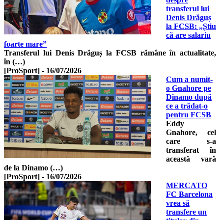
transferul lui
Denis Drăguș
la FCSB: „Știu
că are salariu
foarte mare”
Transferul lui Denis Drăguș la FCSB rămâne în actualitate,
în (…)
[ProSport]
-
16/07/2026
Cum a numit-
o Gnahore pe
Dinamo după
ce a trădat-o
pentru FCSB
Eddy
Gnahore, cel
care s-a
transferat în
această vară
de la Dinamo (…)
[ProSport]
-
16/07/2026
MERCATO
FC Barcelona
vrea să
transfere un