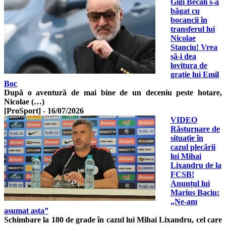
Gigi Becali s-a
băgat cu
bocancii în
transferul lui
Nicolae
Stanciu! Vrea
să-i dea
lovitura de
grație lui Emil
Boc
După o aventură de mai bine de un deceniu peste hotare,
Nicolae (…)
[ProSport]
-
16/07/2026
VIDEO
Răsturnare de
situație în
cazul plecării
lui Mihai
Lixandru de la
FCSB!
Anunțul lui
Marius Baciu:
„Ne-am
asumat asta”
Schimbare la 180 de grade în cazul lui Mihai Lixandru, cel care