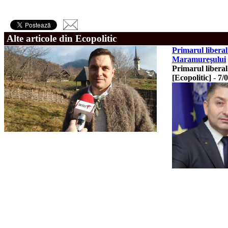
Alte articole din Ecopolitic
Primarul liberal
Maramureşului
Primarul libera
[Ecopolitic]
-
7/