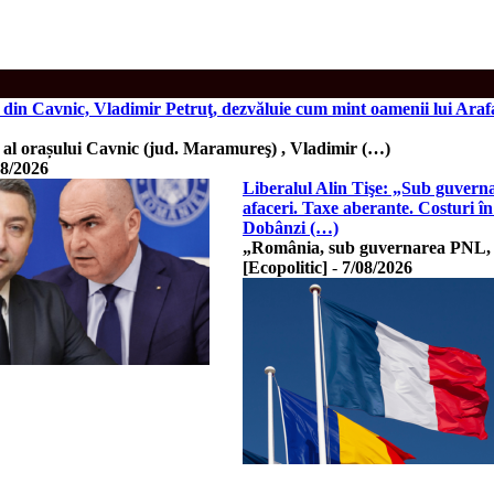
 din Cavnic, Vladimir Petruţ, dezvăluie cum mint oamenii lui Arafa
l al orașului Cavnic (jud. Maramureş) , Vladimir (…)
08/2026
Liberalul Alin Tişe: „Sub guvern
afaceri. Taxe aberante. Costuri în
Dobânzi (…)
„România, sub guvernarea PNL, n
[Ecopolitic]
-
7/08/2026