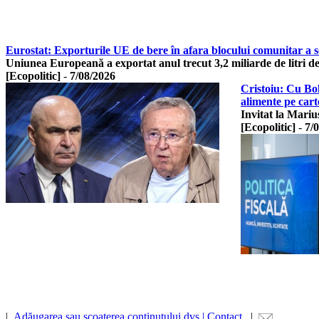
Eurostat: Exporturile UE de bere în afara blocului comunitar a 
Uniunea Europeană a exportat anul trecut 3,2 miliarde de litri d
[Ecopolitic]
-
7/08/2026
Cristoiu: Cu Bo
alimente pe cart
Invitat la Mariu
[Ecopolitic]
-
7/
|
Adăugarea sau scoaterea conținutului dvs | Contact
|