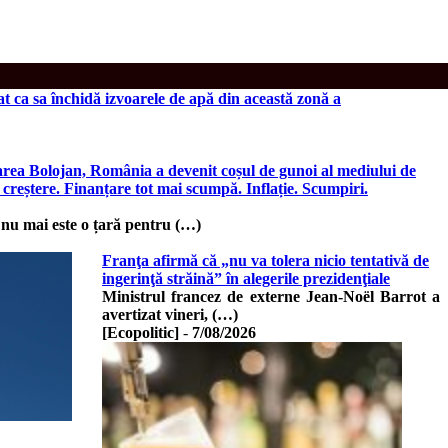
t ca sa închidă izvoarele de apă din această zonă a
area Bolojan, România a devenit coșul de gunoi al mediului de
 creștere. Finanțare tot mai scumpă. Inflație. Scumpiri.
u mai este o țară pentru (…)
Franţa afirmă că „nu va tolera nicio tentativă de
ingerinţă străină” în alegerile prezidenţiale
Ministrul francez de externe Jean-Noël Barrot a
avertizat vineri, (…)
[Ecopolitic]
-
7/08/2026