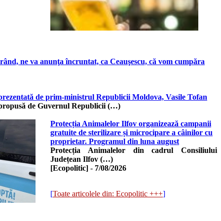
urând, ne va anunţa încruntat, ca Ceauşescu, că vom cumpăra
, prezentată de prim-ministrul Republicii Moldova, Vasile Tofan
, propusă de Guvernul Republicii (…)
Protecția Animalelor Ilfov organizează campanii
gratuite de sterilizare și microcipare a câinilor cu
proprietar. Programul din luna august
Protecția Animalelor din cadrul Consiliului
Județean Ilfov (…)
[Ecopolitic]
-
7/08/2026
[
Toate articolele din: Ecopolitic +++
]