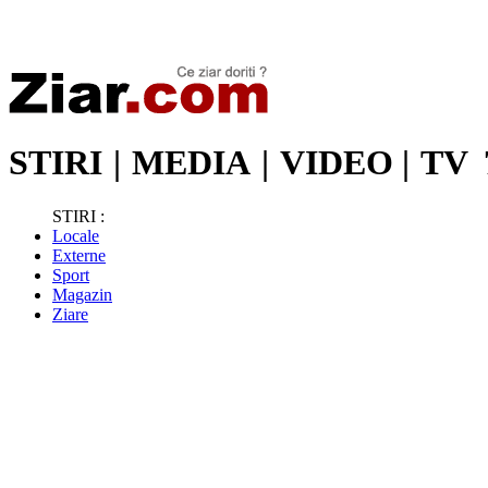
Stiri de ultima oră | Ultimele ştiri | Presa online | Stiri libere
STIRI
|
MEDIA
|
VIDEO
|
TV
STIRI :
Locale
Externe
Sport
Magazin
Ziare