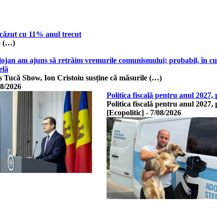
scăzut cu 11% anul trecut
e (…)
lojan am ajuns să retrăim vremurile comunismului; probabil, în c
elă
s Tucă Show, Ion Cristoiu susține că măsurile (…)
08/2026
Politica fiscală pentru anul 2027
Politica fiscală pentru anul 2027
[Ecopolitic]
-
7/08/2026