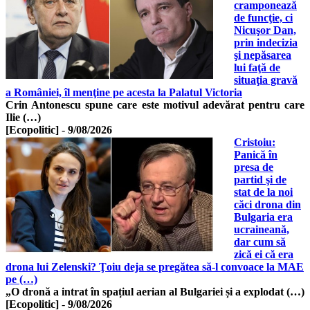
cramponează
de funcţie, ci
Nicuşor Dan,
prin indecizia
şi nepăsarea
lui faţă de
situaţia gravă
a României, îl menţine pe acesta la Palatul Victoria
Crin Antonescu spune care este motivul adevărat pentru care
Ilie (…)
[Ecopolitic]
-
9/08/2026
Cristoiu:
Panică în
presa de
partid şi de
stat de la noi
căci drona din
Bulgaria era
ucraineană,
dar cum să
zică ei că era
drona lui Zelenski? Ţoiu deja se pregătea să-l convoace la MAE
pe (…)
„O dronă a intrat în spațiul aerian al Bulgariei și a explodat (…)
[Ecopolitic]
-
9/08/2026