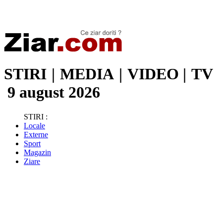
Stiri de ultima oră | Ultimele ştiri | Presa online | Stiri libere
STIRI
|
MEDIA
|
VIDEO
|
TV
9 august 2026
STIRI :
Locale
Externe
Sport
Magazin
Ziare