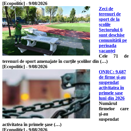
[Ecopolitic]
-
9/08/2026
Zeci de
terenuri de
sport de la
școlile
Sectorului 6
sunt deschise
comunității pe
perioada
vacanței
Cele 71 de
terenuri de sport amenajate în curțile școlilor din (…)
[Ecopolitic]
-
9/08/2026
ONRC: 9.687
de firme şi-au
suspendat
activitatea în
primele şase
luni din 2026
Numărul
firmelor care
şi-au
suspendat
activitatea în primele şase (…)
[Ecopolitic]
-
9/08/2026