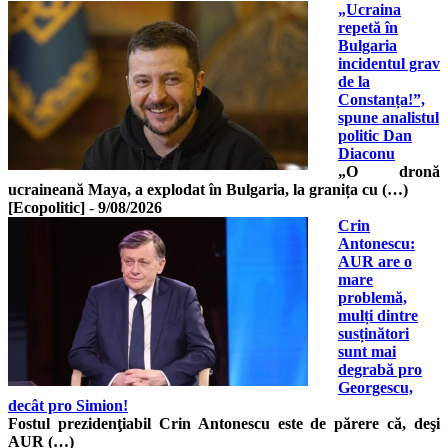
„Ucraina
repetă în
Bulgaria
incidentul grav
de la
Constanța!”,
spune analistul
politic Dan
Diaconu
„O dronă
ucraineană Maya, a explodat în Bulgaria, la granița cu (…)
[Ecopolitic]
-
9/08/2026
Crin
Antonescu:
AUR are o
mare
problemă,
mulți dintre
susținători
sunt mai
degrabă pro
Georgescu,
decât pro Simion!
Fostul prezidenţiabil Crin Antonescu este de părere că, deşi
AUR (…)