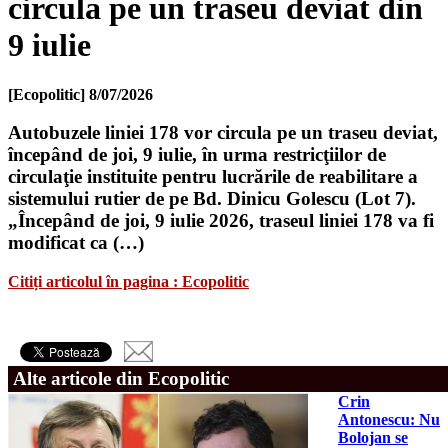
circula pe un traseu deviat din
9 iulie
[Ecopolitic]
8/07/2026
Autobuzele liniei 178 vor circula pe un traseu deviat,
începând de joi, 9 iulie, în urma restricţiilor de
circulaţie instituite pentru lucrările de reabilitare a
sistemului rutier de pe Bd. Dinicu Golescu (Lot 7).
„Începând de joi, 9 iulie 2026, traseul liniei 178 va fi
modificat ca (…)
Citiți articolul în pagina : Ecopolitic
Alte articole din Ecopolitic
Crin
Antonescu: Nu
Bolojan se