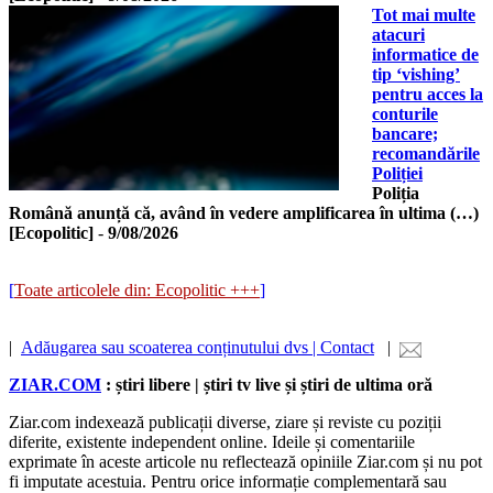
Tot mai multe
atacuri
informatice de
tip ‘vishing’
pentru acces la
conturile
bancare;
recomandările
Poliției
Poliția
Română anunță că, având în vedere amplificarea în ultima (…)
[Ecopolitic]
-
9/08/2026
[
Toate articolele din: Ecopolitic +++
]
|
Adăugarea sau scoaterea conținutului dvs | Contact
|
ZIAR.COM
: știri libere | știri tv live și știri de ultima oră
Ziar.com indexează publicații diverse, ziare și reviste cu poziții
diferite, existente independent online. Ideile și comentariile
exprimate în aceste articole nu reflectează opiniile Ziar.com și nu pot
fi imputate acestuia. Pentru orice informație complementară sau