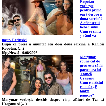
Ropotan
vorbește
pentru prima
oară despre a
doua sarcină!
A aflat sexul
bebelușului.
Cum se simte
și când va
naște. Exclusiv!
După ce presa a anunțat cea de-a doua sarcină a Ralucăi
Ropotan, (…)
[SpyNews]
-
9/08/2026
Marymar
spune cât de
greu este să fii
partenera lui
Tzancă
Uraganu!
Cum e artistul
ca tată: „E
foarte
panicos”
Marymar vorbește deschis despre viața alături de Tzancă
Uraganu și (…)