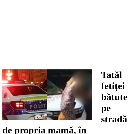
Tatăl
fetiței
bătute
pe
stradă
de propria mamă, în