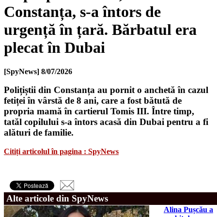
Constanța, s-a întors de
urgență în țară. Bărbatul era
plecat în Dubai
[SpyNews]
8/07/2026
Polițiștii din Constanța au pornit o anchetă în cazul
fetiței în vârstă de 8 ani, care a fost bătută de
propria mamă în cartierul Tomis III. Între timp,
tatăl copilului s-a întors acasă din Dubai pentru a fi
alături de familie.
Citiți articolul în pagina : SpyNews
Alte articole din SpyNews
Alina Pușcău a