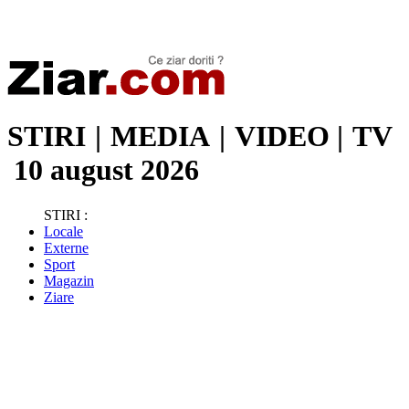
Stiri de ultima oră | Ultimele ştiri | Presa online | Stiri libere
STIRI
|
MEDIA
|
VIDEO
|
TV
10 august 2026
STIRI :
Locale
Externe
Sport
Magazin
Ziare