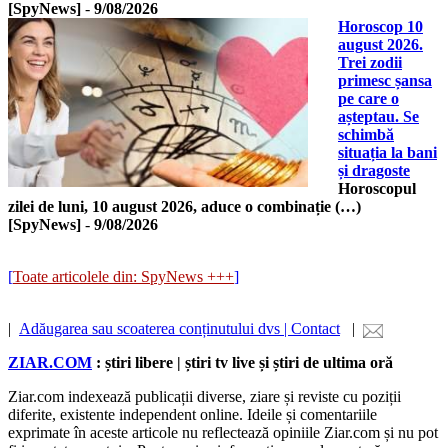
[SpyNews]
-
9/08/2026
Horoscop 10
august 2026.
Trei zodii
primesc șansa
pe care o
așteptau. Se
schimbă
situația la bani
și dragoste
Horoscopul
zilei de luni, 10 august 2026, aduce o combinație (…)
[SpyNews]
-
9/08/2026
[
Toate articolele din: SpyNews +++
]
|
Adăugarea sau scoaterea conținutului dvs | Contact
|
ZIAR.COM
: știri libere | știri tv live și știri de ultima oră
Ziar.com indexează publicații diverse, ziare și reviste cu poziții
diferite, existente independent online. Ideile și comentariile
exprimate în aceste articole nu reflectează opiniile Ziar.com și nu pot