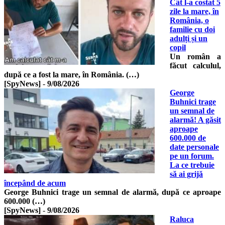
Cât l-a costat 5
zile la mare, în
România, o
familie cu doi
adulți și un
copil
Un român a
făcut calculul,
după ce a fost la mare, în România. (…)
[SpyNews]
-
9/08/2026
George
Buhnici trage
un semnal de
alarmă! A găsit
aproape
600.000 de
date personale
pe un forum.
La ce trebuie
să ai grijă
începând de acum
George Buhnici trage un semnal de alarmă, după ce aproape
600.000 (…)
[SpyNews]
-
9/08/2026
Raluca