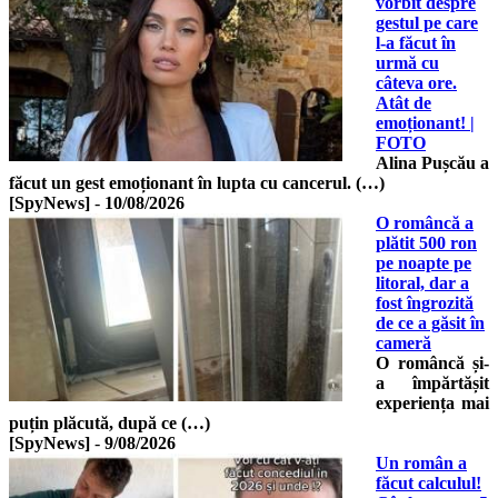
vorbit despre
gestul pe care
l-a făcut în
urmă cu
câteva ore.
Atât de
emoționant! |
FOTO
Alina Pușcău a
făcut un gest emoționant în lupta cu cancerul. (…)
[SpyNews]
-
10/08/2026
O româncă a
plătit 500 ron
pe noapte pe
litoral, dar a
fost îngrozită
de ce a găsit în
cameră
O româncă și-
a împărtășit
experiența mai
puțin plăcută, după ce (…)
[SpyNews]
-
9/08/2026
Un român a
făcut calculul!