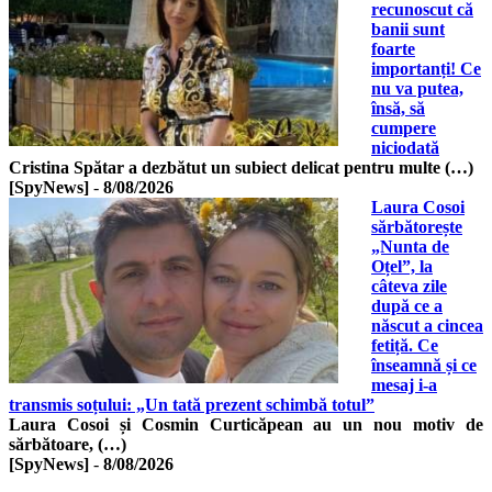
recunoscut că
banii sunt
foarte
importanți! Ce
nu va putea,
însă, să
cumpere
niciodată
Cristina Spătar a dezbătut un subiect delicat pentru multe (…)
[SpyNews]
-
8/08/2026
Laura Cosoi
sărbătorește
„Nunta de
Oțel”, la
câteva zile
după ce a
născut a cincea
fetiță. Ce
înseamnă și ce
mesaj i-a
transmis soțului: „Un tată prezent schimbă totul”
Laura Cosoi și Cosmin Curticăpean au un nou motiv de
sărbătoare, (…)
[SpyNews]
-
8/08/2026