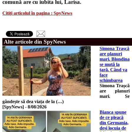
comună are cu iubita lui, Larisa.
Citiți articolul în pagina : SpyNews
Alte articole din SpyNews
Simona Trașcă
are planuri
mari. Blondina
se mută la
țară. Când va
face
schimbarea
Simona Trașcă
are planuri
mari. Se
gândește să dea viața de la (…)
[SpyNews]
-
8/08/2026
Bianca spune
de ce pleacă
din Germania,
deși locuia de