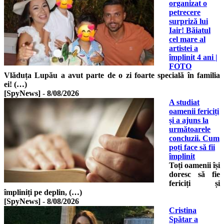
organizat o
petrecere
surpriză lui
Iair! Băiatul
cel mare al
artistei a
împlinit 4 ani |
FOTO
Vlăduța Lupău a avut parte de o zi foarte specială în familia
ei! (…)
[SpyNews]
-
8/08/2026
A studiat
oamenii fericiți
și a ajuns la
următoarele
concluzii. Cum
poți face să fii
împlinit
Toți oamenii își
doresc să fie
fericiți și
împliniți pe deplin, (…)
[SpyNews]
-
8/08/2026
Cristina
Spătar a