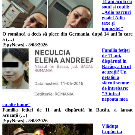
14 ani acolo cu
soțul și copiii:
„Adio parcuri
goale! Adio
taxe și
impozite!”
O româncă a decis să plece din Germania, după 14 ani în care
a (…)
[SpyNews]
-
8/08/2026
Familia fetiței
de 11 ani,
dispărută în
Bacău, a făcut
acuzații! Un
detaliu a
stârnit semne
de întrebare:
”A intrat
nepoata mea
cu alte haine”
Familia fetiței de 11 ani, dispărută în Bacău, a lansat
acuzații (…)
[SpyNews]
-
8/08/2026
Vlăduța
Lupău i-a