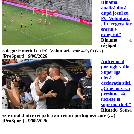
Dinamo,
analiză dură
după jocul cu
FC Voluntari.
„Un regres, iar
scorul e
exagerat”
Dinamo a
câștigat
categoric meciul cu FC Voluntari, scor 4-0, în (…)
[ProSport]
-
9/08/2026
Antrenorul
portughez din
Superliga
oferă
declarația zilei.
„Cine nu vrea
presiune, să
lucreze la
supermarket!”
Ricardo Sousa
este unul dintre cei patru antrenori portughezi care (…)
[ProSport]
-
9/08/2026