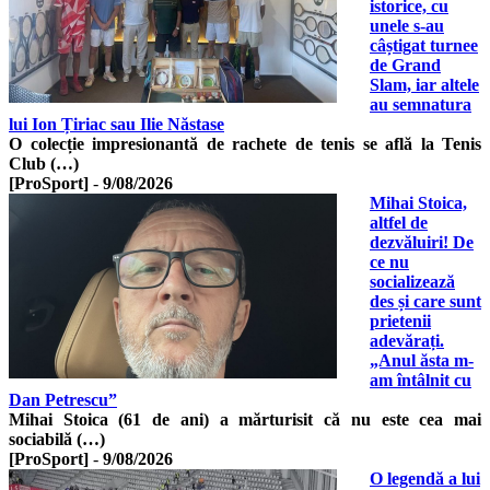
istorice, cu
unele s-au
câștigat turnee
de Grand
Slam, iar altele
au semnatura
lui Ion Țiriac sau Ilie Năstase
O colecție impresionantă de rachete de tenis se află la Tenis
Club (…)
[ProSport]
-
9/08/2026
Mihai Stoica,
altfel de
dezvăluiri! De
ce nu
socializează
des și care sunt
prietenii
adevărați.
„Anul ăsta m-
am întâlnit cu
Dan Petrescu”
Mihai Stoica (61 de ani) a mărturisit că nu este cea mai
sociabilă (…)
[ProSport]
-
9/08/2026
O legendă a lui