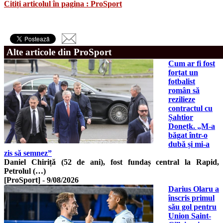
Citiți articolul în pagina : ProSport
Alte articole din ProSport
Cum ar fi fost
forțat un
fotbalist
român să
rezilieze
contractul cu
Șahtior
Donețk. „M-a
băgat într-o
dubă și mi-a
zis să semnez”
Daniel Chiriță (52 de ani), fost fundaș central la Rapid,
Petrolul (…)
[ProSport]
-
9/08/2026
Darius Olaru a
înscris primul
său gol pentru
Union Saint-