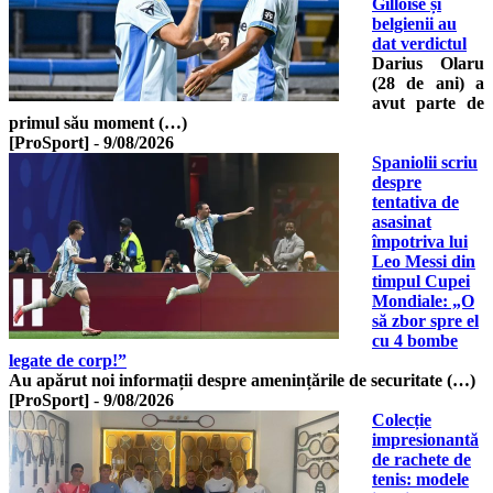
Gilloise și
belgienii au
dat verdictul
Darius Olaru
(28 de ani) a
avut parte de
primul său moment (…)
[ProSport]
-
9/08/2026
Spaniolii scriu
despre
tentativa de
asasinat
împotriva lui
Leo Messi din
timpul Cupei
Mondiale: „O
să zbor spre el
cu 4 bombe
legate de corp!”
Au apărut noi informații despre amenințările de securitate (…)
[ProSport]
-
9/08/2026
Colecție
impresionantă
de rachete de
tenis: modele