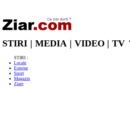
Stiri de ultima oră | Ultimele ştiri | Presa online | Stiri libere
STIRI
|
MEDIA
|
VIDEO
|
TV
STIRI :
Locale
Externe
Sport
Magazin
Ziare