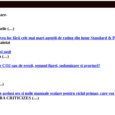
care-
elie (…)
avea loc fără cele mai mari agenții de rating din lume Standard & P
aintai
i sosit
a (…)
e CO2 sau de erezii, semnul fiarei, sodomizare și avorturi?
(…)
 același sex și noile manuale școlare pentru ciclul primar, care vor 
IRA CRITICIZES (…)