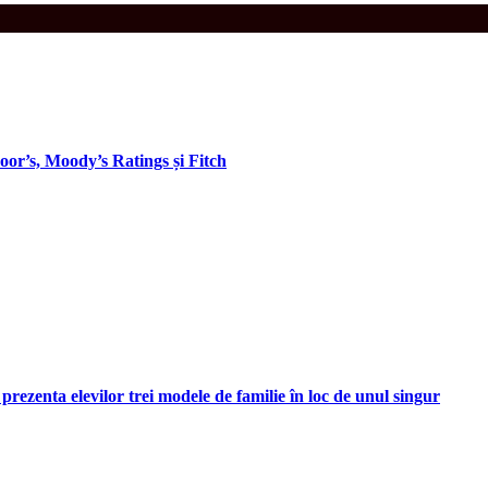
oor’s, Moody’s Ratings și Fitch
prezenta elevilor trei modele de familie în loc de unul singur