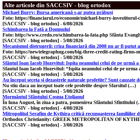
Alte articole din SACCSIV - blog ortodox
Michael Burry: Bursa americană s-ar putea prăbuși
Foto: https://financiarul.ro/economie/michael-burry-investitorul-
[SACCSIV - blog ortodox]
-
6/08/2026
Schimbarea la Față a Domnului
Foto: http://www.credo.ro/schimbarea-la-fata.php Sfânta Evangh
[SACCSIV - blog ortodox]
-
5/08/2026
Mecanismul distrugerii: criza financiară din 2008 nu ar fi putut 
Foto: https://newtelegraphng.com/big-three-credit-rating-firms-m
[SACCSIV - blog ortodox]
-
5/08/2026
Sfântul Ioan Iacob Hozevitul: Ispita neamului celui de pe urmă a ș
Sfantul Ioan Iacob Hozevitul: “Ispita neamului celui de pe urma 
[SACCSIV - blog ortodox]
-
5/08/2026
Au început seceta și dezastrele naturale profețite? Sunt cauzate d
Nu stiu daca au inceput toate cele profetite despre Sfarsitul (…)
[SACCSIV - blog ortodox]
-
5/08/2026
Mormântul Sfântului Cosma Etolianul
În luna August, în ziua a patra, pomenirea Sfântului Sfintitului 
[SACCSIV - blog ortodox]
-
4/08/2026
Mitropolitul Serafim de Kythira critică recunoașterea familiilor de
Orthodox Christianity: GREEK METROPOLITAN OF KYTH
[SACCSIV - blog ortodox]
-
3/08/2026