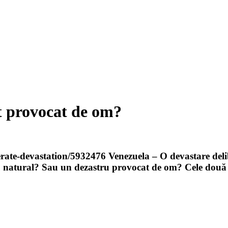
t provocat de om?
erate-devastation/5932476 Venezuela – O devastare deli
ru natural? Sau un dezastru provocat de om? Cele dou