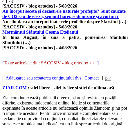
a (…)
[SACCSIV - blog ortodox]
-
5/08/2026
Au început seceta și dezastrele naturale profețite? Sunt cauzate
de CO2 sau de erezii, semnul fiarei, sodomizare și avorturi?
Nu stiu daca au inceput toate cele profetite despre Sfarsitul (…)
[SACCSIV - blog ortodox]
-
5/08/2026
Mormântul Sfântului Cosma Etolianul
În luna August, în ziua a patra, pomenirea Sfântului
Sfintitului (…)
[SACCSIV - blog ortodox]
-
4/08/2026
[
Toate articolele din: SACCSIV - blog ortodox +++
]
|
Adăugarea sau scoaterea conținutului dvs | Contact
|
ZIAR.COM
: știri libere | știri tv live și știri de ultima oră
Ziar.com indexează publicații diverse, ziare și reviste cu poziții
diferite, existente independent online. Ideile și comentariile
exprimate în aceste articole nu reflectează opiniile Ziar.com și nu pot
fi imputate acestuia. Pentru orice informație complementară sau
reclamație cu privire la conținut, consultați direct ziarele relevante –
sursa este întotdeauna indicată, cu un link spre articolul de origină.