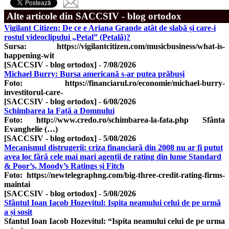
Alte articole din SACCSIV - blog ortodox
Vigilant Citizen: De ce e Ariana Grande atât de slabă și care-i
rostul videoclipului „Petal” (Petală)?
Sursa: https://vigilantcitizen.com/musicbusiness/what-is-
happening-wit
[SACCSIV - blog ortodox]
-
7/08/2026
Michael Burry: Bursa americană s-ar putea prăbuși
Foto: https://financiarul.ro/economie/michael-burry-
investitorul-care-
[SACCSIV - blog ortodox]
-
6/08/2026
Schimbarea la Față a Domnului
Foto: http://www.credo.ro/schimbarea-la-fata.php Sfânta
Evanghelie (…)
[SACCSIV - blog ortodox]
-
5/08/2026
Mecanismul distrugerii: criza financiară din 2008 nu ar fi putut
avea loc fără cele mai mari agenții de rating din lume Standard
& Poor’s, Moody’s Ratings și Fitch
Foto: https://newtelegraphng.com/big-three-credit-rating-firms-
maintai
[SACCSIV - blog ortodox]
-
5/08/2026
Sfântul Ioan Iacob Hozevitul: Ispita neamului celui de pe urmă
a și sosit
Sfantul Ioan Iacob Hozevitul: “Ispita neamului celui de pe urma