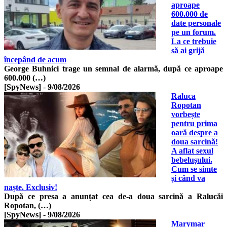
aproape
600.000 de
date personale
pe un forum.
La ce trebuie
să ai grijă
începând de acum
George Buhnici trage un semnal de alarmă, după ce aproape
600.000 (…)
[SpyNews]
-
9/08/2026
Raluca
Ropotan
vorbește
pentru prima
oară despre a
doua sarcină!
A aflat sexul
bebelușului.
Cum se simte
și când va
naște. Exclusiv!
După ce presa a anunțat cea de-a doua sarcină a Ralucăi
Ropotan, (…)
[SpyNews]
-
9/08/2026
Marymar