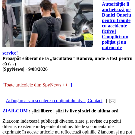
Autorităţile îl
anchetează pe
Daniel Onoriu
pentru fraude
cu accidente
fictive |
Complici: un
polițist și un
patron de
service!
Proaspăt eliberat de la „facultatea” Rahova, unde a fost pentru
că (…)
[SpyNews]
-
9/08/2026
[
Toate articolele din: SpyNews +++
]
|
Adăugarea sau scoaterea conținutului dvs | Contact
|
ZIAR.COM
: știri libere | știri tv live și știri de ultima oră
Ziar.com indexează publicații diverse, ziare și reviste cu poziții
diferite, existente independent online. Ideile și comentariile
exprimate în aceste articole nu reflectează opiniile Ziar.com și nu pot