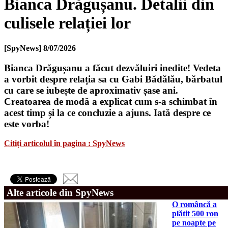
Bianca Drăgușanu. Detalii din
culisele relației lor
[SpyNews]
8/07/2026
Bianca Drăgușanu a făcut dezvăluiri inedite! Vedeta
a vorbit despre relația sa cu Gabi Bădălău, bărbatul
cu care se iubește de aproximativ șase ani.
Creatoarea de modă a explicat cum s-a schimbat în
acest timp și la ce concluzie a ajuns. Iată despre ce
este vorba!
Citiți articolul în pagina : SpyNews
Alte articole din SpyNews
O româncă a
plătit 500 ron
pe noapte pe