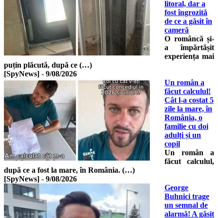
litoral, dar a
fost îngrozită
de ce a găsit în
cameră
O româncă și-
a împărtășit
experiența mai
puțin plăcută, după ce (…)
[SpyNews]
-
9/08/2026
Un român a
făcut calculul!
Cât l-a costat 5
zile la mare, în
România, o
familie cu doi
adulți și un
copil
Un român a
făcut calculul,
după ce a fost la mare, în România. (…)
[SpyNews]
-
9/08/2026
George
Buhnici trage
un semnal de
alarmă! A găsit