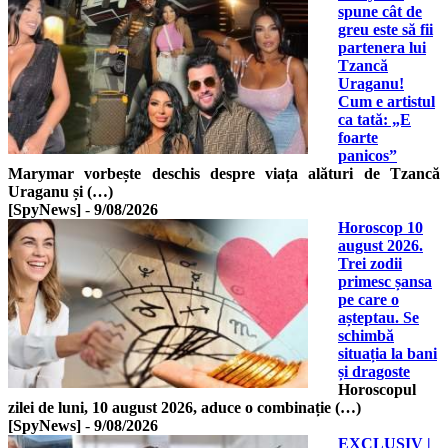
spune cât de
greu este să fii
partenera lui
Tzancă
Uraganu!
Cum e artistul
ca tată: „E
foarte
panicos”
Marymar vorbește deschis despre viața alături de Tzancă
Uraganu și (…)
[SpyNews]
-
9/08/2026
Horoscop 10
august 2026.
Trei zodii
primesc șansa
pe care o
așteptau. Se
schimbă
situația la bani
și dragoste
Horoscopul
zilei de luni, 10 august 2026, aduce o combinație (…)
[SpyNews]
-
9/08/2026
EXCLUSIV |