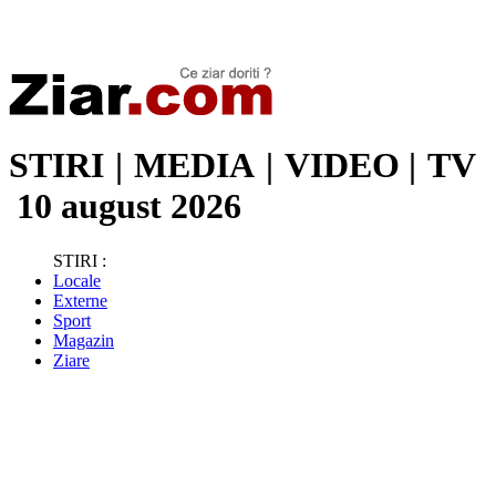
Stiri de ultima oră | Ultimele ştiri | Presa online | Stiri libere
STIRI
|
MEDIA
|
VIDEO
|
TV
10 august 2026
STIRI :
Locale
Externe
Sport
Magazin
Ziare