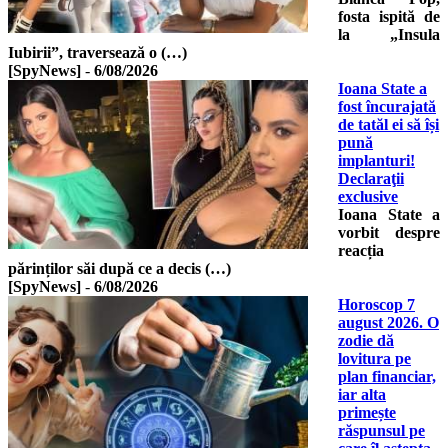
fosta ispită de
la „Insula
Iubirii”, traversează o (…)
[SpyNews]
-
6/08/2026
Ioana State a
fost încurajată
de tatăl ei să își
pună
implanturi!
Declaraţii
exclusive
Ioana State a
vorbit despre
reacția
părinților săi după ce a decis (…)
[SpyNews]
-
6/08/2026
Horoscop 7
august 2026. O
zodie dă
lovitura pe
plan financiar,
iar alta
primește
răspunsul pe