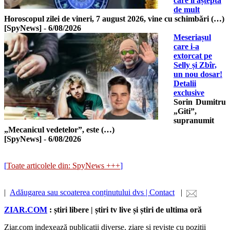
care îl aștepta
de mult
Horoscopul zilei de vineri, 7 august 2026, vine cu schimbări (…)
[SpyNews]
-
6/08/2026
Meseriașul
care i-a
extorcat pe
Selly și Zbîr,
un nou dosar!
Detalii
exclusive
Sorin Dumitru
„Giti”,
supranumit
„Mecanicul vedetelor”, este (…)
[SpyNews]
-
6/08/2026
[
Toate articolele din: SpyNews +++
]
|
Adăugarea sau scoaterea conținutului dvs | Contact
|
ZIAR.COM
: știri libere | știri tv live și știri de ultima oră
Ziar.com indexează publicații diverse, ziare și reviste cu poziții