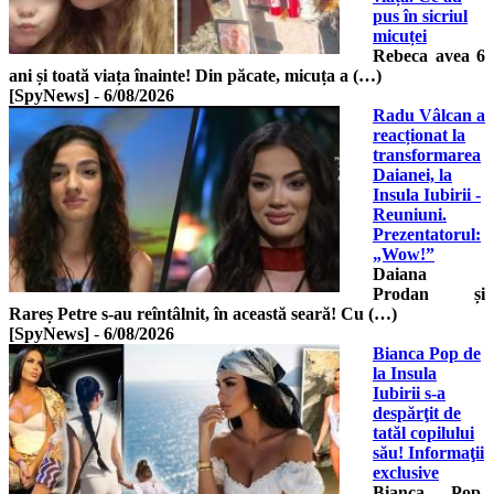
pus în sicriul
micuței
Rebeca avea 6
ani și toată viața înainte! Din păcate, micuța a (…)
[SpyNews]
-
6/08/2026
Radu Vâlcan a
reacționat la
transformarea
Daianei, la
Insula Iubirii -
Reuniuni.
Prezentatorul:
„Wow!”
Daiana
Prodan și
Rareș Petre s-au reîntâlnit, în această seară! Cu (…)
[SpyNews]
-
6/08/2026
Bianca Pop de
la Insula
Iubirii s-a
despărţit de
tatăl copilului
său! Informaţii
exclusive
Bianca Pop,