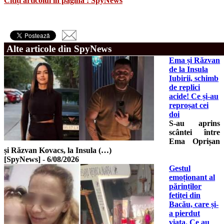
Citiți articolul în pagina : SpyNews
Alte articole din SpyNews
Ema și Răzvan
de la Insula
Iubirii, schimb
de replici
acide! Ce și-au
reproșat cei
doi
S-au aprins
scântei între
Ema Oprișan
și Răzvan Kovacs, la Insula (…)
[SpyNews]
-
6/08/2026
Gestul
emoționant al
părinților
fetiței din
Bacău, care și-
a pierdut
viața. Ce au