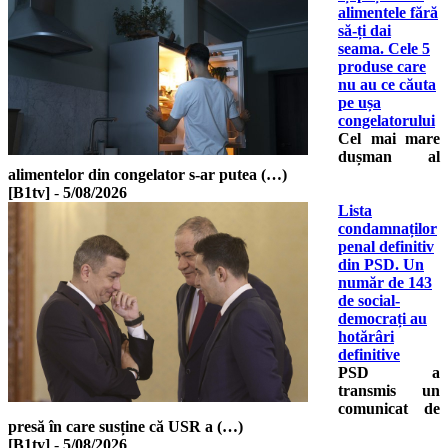
alimentele fără
să-ți dai
seama. Cele 5
produse care
nu au ce căuta
pe ușa
congelatorului
Cel mai mare
dușman al
alimentelor din congelator s-ar putea (…)
[B1tv]
-
5/08/2026
Lista
condamnaților
penal definitiv
din PSD. Un
număr de 143
de social-
democrați au
hotărâri
definitive
PSD a
transmis un
comunicat de
presă în care susține că USR a (…)
[B1tv]
-
5/08/2026