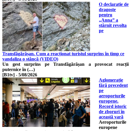
O declarație de
dragoste
pentru
„Anna” a
stârnit revolta
pe
Transfăgărășan. Cum a reacționat turistul surprins în timp ce
vandaliza o stâncă (VIDEO)
Un gest surprins pe Transfăgărășan a provocat reacții
puternice în (…)
[B1tv]
-
5/08/2026
Aglomerație
fără precedent
pe
aeroporturile
europene.
Record istoric
de zboruri în
această vară
Aeroporturile
europene