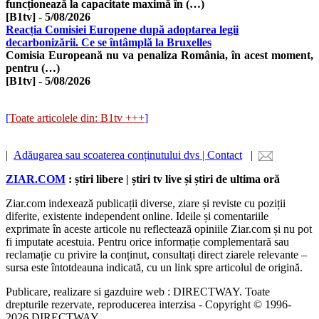
funcționează la capacitate maximă în (…)
[B1tv]
-
5/08/2026
Reacția Comisiei Europene după adoptarea legii
decarbonizării. Ce se întâmplă la Bruxelles
Comisia Europeană nu va penaliza România, în acest moment,
pentru (…)
[B1tv]
-
5/08/2026
[
Toate articolele din: B1tv +++
]
|
Adăugarea sau scoaterea conținutului dvs | Contact
|
ZIAR.COM
: știri libere | știri tv live și știri de ultima oră
Ziar.com indexează publicații diverse, ziare și reviste cu poziții
diferite, existente independent online. Ideile și comentariile
exprimate în aceste articole nu reflectează opiniile Ziar.com și nu pot
fi imputate acestuia. Pentru orice informație complementară sau
reclamație cu privire la conținut, consultați direct ziarele relevante –
sursa este întotdeauna indicată, cu un link spre articolul de origină.
Publicare, realizare si gazduire web : DIRECTWAY. Toate
drepturile rezervate, reproducerea interzisa - Copyright © 1996-
2026 DIRECTWAY