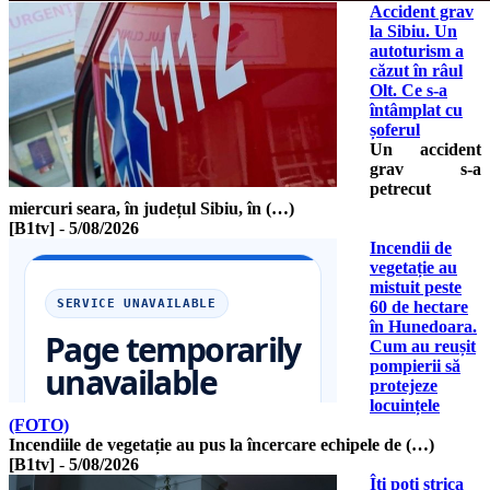
Accident grav
la Sibiu. Un
autoturism a
căzut în râul
Olt. Ce s-a
întâmplat cu
șoferul
Un accident
grav s-a
petrecut
miercuri seara, în județul Sibiu, în (…)
[B1tv]
-
5/08/2026
Incendii de
vegetație au
mistuit peste
60 de hectare
în Hunedoara.
Cum au reușit
pompierii să
protejeze
locuințele
(FOTO)
Incendiile de vegetație au pus la încercare echipele de (…)
[B1tv]
-
5/08/2026
Îți poți strica