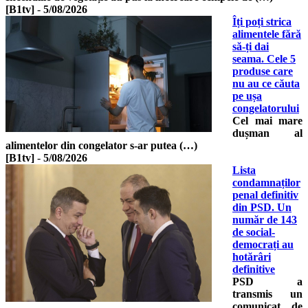
[B1tv]
-
5/08/2026
Îți poți strica
alimentele fără
să-ți dai
seama. Cele 5
produse care
nu au ce căuta
pe ușa
congelatorului
Cel mai mare
dușman al
alimentelor din congelator s-ar putea (…)
[B1tv]
-
5/08/2026
Lista
condamnaților
penal definitiv
din PSD. Un
număr de 143
de social-
democrați au
hotărâri
definitive
PSD a
transmis un
comunicat de