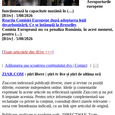
Aeroporturile
europene
funcționează la capacitate maximă în (…)
[B1tv]
-
5/08/2026
Reacția Comisiei Europene după adoptarea legii
decarbonizării. Ce se întâmplă la Bruxelles
Comisia Europeană nu va penaliza România, în acest moment,
pentru (…)
[B1tv]
-
5/08/2026
[
Toate articolele din: B1tv +++
]
|
Adăugarea sau scoaterea conținutului dvs | Contact
|
ZIAR.COM
: știri libere | știri tv live și știri de ultima oră
Ziar.com indexează publicații diverse, ziare și reviste cu poziții
diferite, existente independent online. Ideile și comentariile
exprimate în aceste articole nu reflectează opiniile Ziar.com și nu pot
fi imputate acestuia. Pentru orice informație complementară sau
reclamație cu privire la conținut, consultați direct ziarele relevante –
sursa este întotdeauna indicată, cu un link spre articolul de origină.
Publicare, realizare si gazduire web : DIRECTWAY. Toate