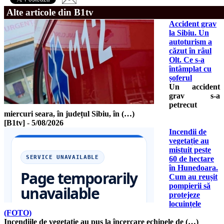
Alte articole din B1tv
Accident grav
la Sibiu. Un
autoturism a
căzut în râul
Olt. Ce s-a
întâmplat cu
șoferul
Un accident
grav s-a
petrecut
miercuri seara, în județul Sibiu, în (…)
[B1tv]
-
5/08/2026
Incendii de
vegetație au
mistuit peste
60 de hectare
în Hunedoara.
Cum au reușit
pompierii să
protejeze
locuințele
(FOTO)
Incendiile de vegetație au pus la încercare echipele de (…)