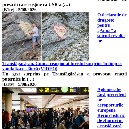
presă în care susține că USR a (…)
[B1tv]
-
5/08/2026
O declarație de
dragoste
pentru
„Anna” a
stârnit revolta
pe
Transfăgărășan. Cum a reacționat turistul surprins în timp ce
vandaliza o stâncă (VIDEO)
Un gest surprins pe Transfăgărășan a provocat reacții
puternice în (…)
[B1tv]
-
5/08/2026
Aglomerație
fără precedent
pe
aeroporturile
europene.
Record istoric
de zboruri în
această vară