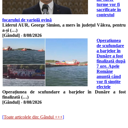
turme vor fi
sacrificate în
contextul
focarului de variolă ovină
Liderul AUR, George Simion, a mers în județul Vâlcea, pentru
a-și (…)
[Gândul]
-
8/08/2026
Operațiunea
de scufundare
a barjelor în
Dunăre a fost
finalizată după
7 ore. Apele
Române
anunță când
vor fi simțite
efectele
Operațiunea de scufundare a barjelor în Dunăre a fost
finalizată (…)
[Gândul]
-
8/08/2026
[
Toate articolele din: Gândul +++
]