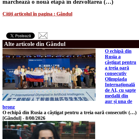
marchează o nouă etapă în dezvoltarea (…)
Citiți articolul în pagina : Gândul
Alte articole din Gândul
O echipă din
Rusia a
câștigat pentru
a treia oară
consecutiv
Olimpiada
Internațională
de AI, cu șapte
medalii din
aur și una de
bronz
O echipă din Rusia a câștigat pentru a treia oară consecutiv (…)
[Gândul]
-
8/08/2026