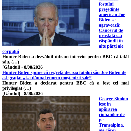
fostului
președinte
american Joe
Biden se
agravează:
Cancerul de
prostată s-a
răspândit în
alte părți ale
corpului
Hunter Biden a dezvăluit într-un interviu pentru BBC că tatăl
său, (…)
[Gândul]
-
8/08/2026
Hunter Biden spune că regretă decizia tatălui său Joe Biden de
a-l grația: „I-a dăunat enorm moștenirii sale”
Hunter Biden a declarat pentru BBC că a fost cel mai
privilegiat (…)
[Gândul]
-
8/08/2026
George Simion
iese în
apărarea
ciobanilor de
pe
Transalpina,
ale căror