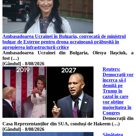
Ambasadoarea Ucrainei în Bulgaria, convocată de ministrul
bulgar de Externe pentru drona ucraineană prăbușită în
apropierea infrastructurii critice
Ambasadoarea Ucrainei din Bulgaria, Olesya Ilașciuk, a
fost (…)
[Gândul]
-
8/08/2026
Reuters:
Democrații vor
încerca să-l
demită pe
Trump în
cazul în care
vor obține
majoritatea în
Congres
Democrații din
Casa Reprezentanților din SUA, conduși de Hakeem (…)
[Gândul]
-
8/08/2026
Sănătatea