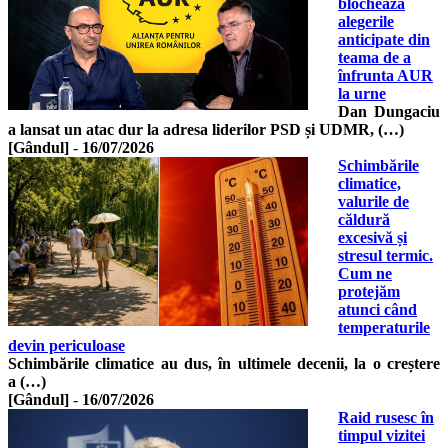
blochează
alegerile
anticipate din
teama de a
înfrunta AUR
la urne
Dan Dungaciu
a lansat un atac dur la adresa liderilor PSD și UDMR, (…)
[Gândul]
-
16/07/2026
Schimbările
climatice,
valurile de
căldură
excesivă și
stresul termic.
Cum ne
protejăm
atunci când
temperaturile
devin periculoase
Schimbările climatice au dus, în ultimele decenii, la o creștere
a (…)
[Gândul]
-
16/07/2026
Raid rusesc în
timpul vizitei