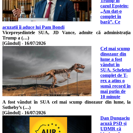
Trump în
cazul Epstein:
„Am dat-o
complet în
bară”. Ce
acuzații îi aduce lui Pam Bondi
Vicepreședintele SUA, JD Vance, admite că administrația
Trump a (…)
[Gândul]
-
16/07/2026
Cel mai scump
dinozaur din
lume a fost
vândut în
SUA. Scheletul
complet de T-
rex a atins o
sumă record în
mai puțin de
10 minute
A fost vândut în SUA cel mai scump dinozaur din lume, la
Sotheby’s (…)
[Gândul]
-
16/07/2026
Dan Dungaciu
acuză PSD și
UDMR că