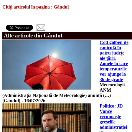
Citiți articolul în pagina : Gândul
Alte articole din Gândul
Cod galben de
caniculă în
patru județe
ale țării.
Zonele în care
temperaturile
vor ajunge la
36 de grade
Meteorologii
ANM
(Administrația Națională de Meteorologie) anunță (…)
[Gândul]
-
16/07/2026
Politico: JD
Vance
recunoaște
greșelile
administrației