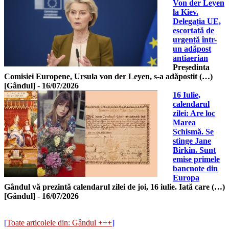
Von der Leyen
la Kiev.
Delegația UE,
escortată de
urgență într-
un adăpost
antiaerian
Președinta
Comisiei Europene, Ursula von der Leyen, s-a adăpostit (…)
[Gândul]
-
16/07/2026
16 Iulie,
calendarul
zilei: Are loc
Marea
Schismă. Se
stinge Jane
Birkin. Sunt
emise primele
bancnote din
Europa
Gândul vă prezintă calendarul zilei de joi, 16 iulie. Iată care (…)
[Gândul]
-
16/07/2026
[
Toate articolele din: Gândul +++
]