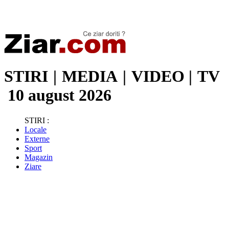
Stiri de ultima oră | Ultimele ştiri | Presa online | Stiri libere
STIRI
|
MEDIA
|
VIDEO
|
TV
10 august 2026
STIRI :
Locale
Externe
Sport
Magazin
Ziare