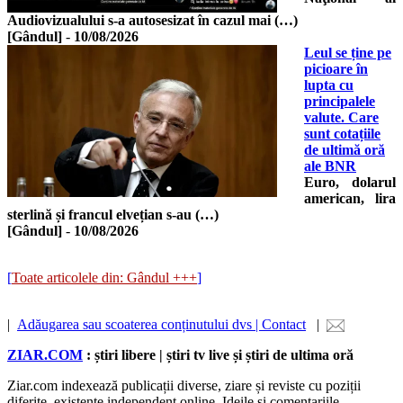
Audiovizualului s-a autosesizat în cazul mai (…)
[Gândul]
-
10/08/2026
Leul se ține pe
picioare în
lupta cu
principalele
valute. Care
sunt cotațiile
de ultimă oră
ale BNR
Euro, dolarul
american, lira
sterlină și francul elvețian s-au (…)
[Gândul]
-
10/08/2026
[
Toate articolele din: Gândul +++
]
|
Adăugarea sau scoaterea conținutului dvs | Contact
|
ZIAR.COM
: știri libere | știri tv live și știri de ultima oră
Ziar.com indexează publicații diverse, ziare și reviste cu poziții
diferite, existente independent online. Ideile și comentariile