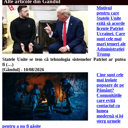
Alte articole din Gândul
Motivul
pentru care
Statele Unite
ezită să acorde
licențe Patriot
Ucrainei. Care
sunt cele mai
mari temeri ale
Administrației
Trump
Statele Unite se tem că tehnologia sistemelor Patriot ar putea
fi (…)
[Gândul]
-
10/08/2026
Cine sunt cele
mai izolate
popoare de pe
Pământ?
Comunitățile
care evită
contactul cu
lumea
modernă și își
șterg urmele
pentru a nu fi găsite