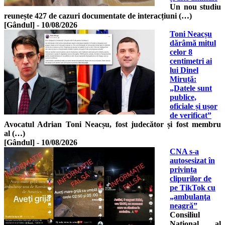
Un nou studiu
reunește 427 de cazuri documentate de interacțiuni (…)
[Gândul]
-
10/08/2026
Toni Neacșu
dărâmă mitul
celor 8
centimetri ai
lui Dinel
Miruță:
„Datele sunt
publice,
oficiale și ușor
de verificat”
Avocatul Adrian Toni Neacșu, fost judecător și fost membru
al (…)
[Gândul]
-
10/08/2026
CNA s-a
autosesizat în
privința
clipurilor de
pe TikTok cu
„ambulanţa
neagră”
Consiliul
Naţional al