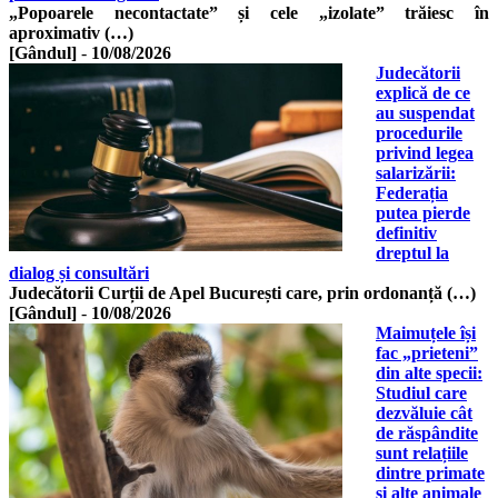
„Popoarele necontactate” și cele „izolate” trăiesc în
aproximativ (…)
[Gândul]
-
10/08/2026
Judecătorii
explică de ce
au suspendat
procedurile
privind legea
salarizării:
Federația
putea pierde
definitiv
dreptul la
dialog și consultări
Judecătorii Curții de Apel București care, prin ordonanță (…)
[Gândul]
-
10/08/2026
Maimuțele își
fac „prieteni”
din alte specii:
Studiul care
dezvăluie cât
de răspândite
sunt relațiile
dintre primate
și alte animale