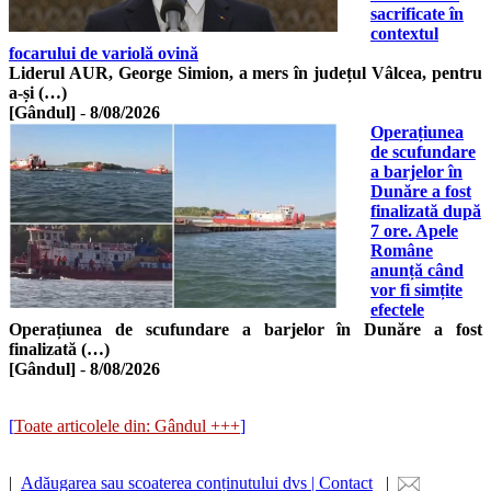
sacrificate în
contextul
focarului de variolă ovină
Liderul AUR, George Simion, a mers în județul Vâlcea, pentru
a-și (…)
[Gândul]
-
8/08/2026
Operațiunea
de scufundare
a barjelor în
Dunăre a fost
finalizată după
7 ore. Apele
Române
anunță când
vor fi simțite
efectele
Operațiunea de scufundare a barjelor în Dunăre a fost
finalizată (…)
[Gândul]
-
8/08/2026
[
Toate articolele din: Gândul +++
]
|
Adăugarea sau scoaterea conținutului dvs | Contact
|