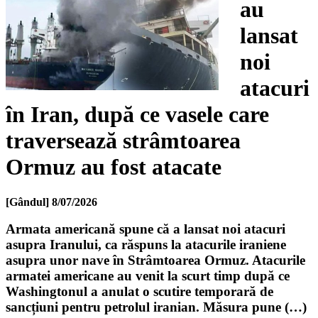
au
lansat
noi
atacuri
în Iran, după ce vasele care
traversează strâmtoarea
Ormuz au fost atacate
[Gândul]
8/07/2026
Armata americană spune că a lansat noi atacuri
asupra Iranului, ca răspuns la atacurile iraniene
asupra unor nave în Strâmtoarea Ormuz. Atacurile
armatei americane au venit la scurt timp după ce
Washingtonul a anulat o scutire temporară de
sancțiuni pentru petrolul iranian. Măsura pune (…)