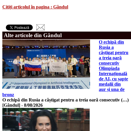
Citiți articolul în pagina : Gândul
Alte articole din Gândul
O echipă din
Rusia a
câștigat pentru
a treia oară
consecutiv
Olimpiada
Internațională
de AI, cu șapte
medalii din
aur și una de
bronz
O echipă din Rusia a câștigat pentru a treia oară consecutiv (…)
[Gândul]
-
8/08/2026