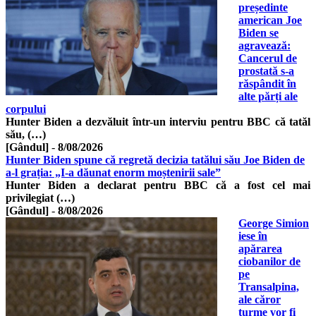
președinte
american Joe
Biden se
agravează:
Cancerul de
prostată s-a
răspândit în
alte părți ale
corpului
Hunter Biden a dezvăluit într-un interviu pentru BBC că tatăl
său, (…)
[Gândul]
-
8/08/2026
Hunter Biden spune că regretă decizia tatălui său Joe Biden de
a-l grația: „I-a dăunat enorm moștenirii sale”
Hunter Biden a declarat pentru BBC că a fost cel mai
privilegiat (…)
[Gândul]
-
8/08/2026
George Simion
iese în
apărarea
ciobanilor de
pe
Transalpina,
ale căror
turme vor fi