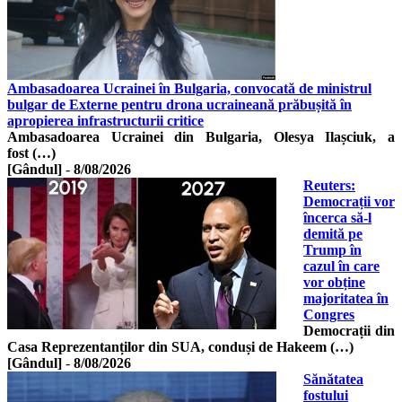
Ambasadoarea Ucrainei în Bulgaria, convocată de ministrul
bulgar de Externe pentru drona ucraineană prăbușită în
apropierea infrastructurii critice
Ambasadoarea Ucrainei din Bulgaria, Olesya Ilașciuk, a
fost (…)
[Gândul]
-
8/08/2026
Reuters:
Democrații vor
încerca să-l
demită pe
Trump în
cazul în care
vor obține
majoritatea în
Congres
Democrații din
Casa Reprezentanților din SUA, conduși de Hakeem (…)
[Gândul]
-
8/08/2026
Sănătatea
fostului