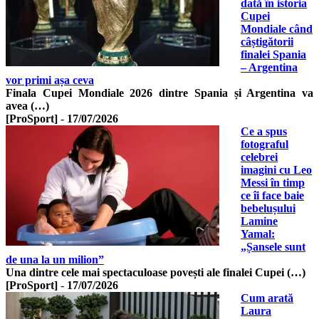
dată în istoria
Cupei
Mondiale când
câștigătorii
finalei Spania
– Argentina
vor primi așa ceva
Finala Cupei Mondiale 2026 dintre Spania și Argentina va
avea (…)
[ProSport]
-
17/07/2026
Ce a spus
fotograful
celebrei
imagini cu Leo
Messi în timp
ce îi face baie
bebelușului
Lamine
Yamal:
„Șansele sunt
de una la un milion”
Una dintre cele mai spectaculoase povești ale finalei Cupei (…)
[ProSport]
-
17/07/2026
Cum arată
Laura