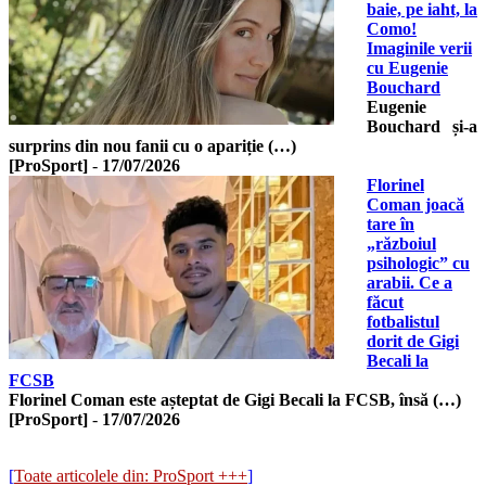
baie, pe iaht, la
Como!
Imaginile verii
cu Eugenie
Bouchard
Eugenie
Bouchard și-a
surprins din nou fanii cu o apariție (…)
[ProSport]
-
17/07/2026
Florinel
Coman joacă
tare în
„războiul
psihologic” cu
arabii. Ce a
făcut
fotbalistul
dorit de Gigi
Becali la
FCSB
Florinel Coman este așteptat de Gigi Becali la FCSB, însă (…)
[ProSport]
-
17/07/2026
[
Toate articolele din: ProSport +++
]