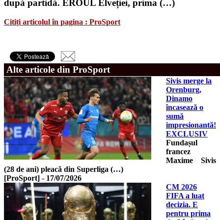
după partidă. EROUL Elveției, prima (…)
Citiți articolul în pagina : ProSport
Alte articole din ProSport
Sivis merge la
Orenburg,
Dinamo
încasează o
sumă
impresionantă!
EXCLUSIV
Fundașul
francez
Maxime Sivis
(28 de ani) pleacă din Superliga (…)
[ProSport]
-
17/07/2026
CM 2026
FIFA a luat
decizia. E
pentru prima