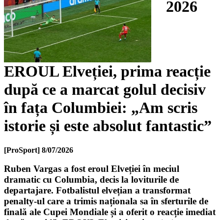
2026
EROUL Elveției, prima reacție
după ce a marcat golul decisiv
în fața Columbiei: „Am scris
istorie și este absolut fantastic”
[ProSport]
8/07/2026
Ruben Vargas a fost eroul Elveției în meciul
dramatic cu Columbia, decis la loviturile de
departajare. Fotbalistul elvețian a transformat
penalty-ul care a trimis naționala sa în sferturile de
finală ale Cupei Mondiale și a oferit o reacție imediat