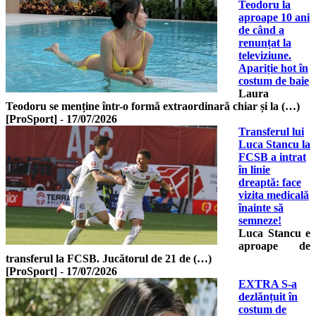
Teodoru la
aproape 10 ani
de când a
renunțat la
televiziune.
Apariție hot în
costum de baie
Laura
Teodoru se menține într-o formă extraordinară chiar și la (…)
[ProSport]
-
17/07/2026
Transferul lui
Luca Stancu la
FCSB a intrat
în linie
dreaptă: face
vizita medicală
înainte să
semneze!
Luca Stancu e
aproape de
transferul la FCSB. Jucătorul de 21 de (…)
[ProSport]
-
17/07/2026
EXTRA S-a
dezlănțuit în
costum de