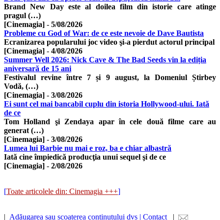
Brand New Day este al doilea film din istorie care atinge
pragul (…)
[Cinemagia]
-
5/08/2026
Probleme cu God of War: de ce este nevoie de Dave Bautista
Ecranizarea popularului joc video şi-a pierdut actorul principal
[Cinemagia]
-
4/08/2026
Summer Well 2026: Nick Cave & The Bad Seeds vin la ediția
aniversară de 15 ani
Festivalul revine între 7 și 9 august, la Domeniul Știrbey
Vodă, (…)
[Cinemagia]
-
3/08/2026
Ei sunt cel mai bancabil cuplu din istoria Hollywood-ului. Iată
de ce
Tom Holland şi Zendaya apar în cele două filme care au
generat (…)
[Cinemagia]
-
3/08/2026
Lumea lui Barbie nu mai e roz, ba e chiar albastră
Iată cine împiedică producţia unui sequel şi de ce
[Cinemagia]
-
2/08/2026
[
Toate articolele din: Cinemagia +++
]
|
Adăugarea sau scoaterea conținutului dvs | Contact
|