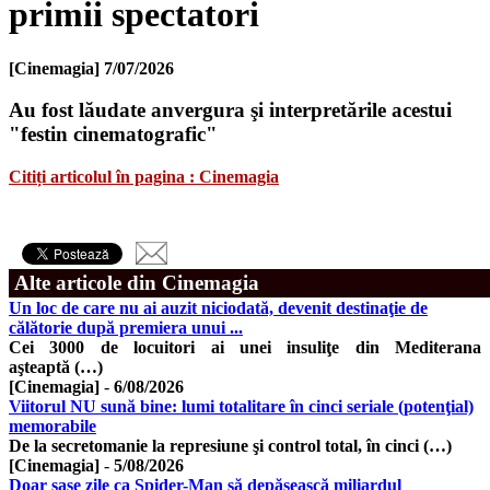
primii spectatori
[Cinemagia]
7/07/2026
Au fost lăudate anvergura şi interpretările acestui
"festin cinematografic"
Citiți articolul în pagina : Cinemagia
Alte articole din Cinemagia
Un loc de care nu ai auzit niciodată, devenit destinaţie de
călătorie după premiera unui ...
Cei 3000 de locuitori ai unei insuliţe din Mediterana
aşteaptă (…)
[Cinemagia]
-
6/08/2026
Viitorul NU sună bine: lumi totalitare în cinci seriale (potenţial)
memorabile
De la secretomanie la represiune şi control total, în cinci (…)
[Cinemagia]
-
5/08/2026
Doar şase zile ca Spider-Man să depăşească miliardul