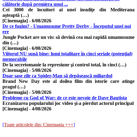
călătorie după premiera unui ...
Cei 3000 de locuitori ai unei insuliţe din Mediterana
aşteaptă (…)
[Cinemagia]
-
6/08/2026
De ce fugim? - Umamusume Pretty Derby - Începutul unei noi
ere
Jungle Pocket are un vis: să devină cea mai rapidă umamusume
din (…)
[Cinemagia]
-
6/08/2026
Viitorul NU sună bine: lumi totalitare în cinci seriale (potenţial)
memorabile
De la secretomanie la represiune şi control total, în cinci (…)
[Cinemagia]
-
5/08/2026
Doar şase zile ca Spider-Man să depăşească miliardul
Brand New Day este al doilea film din istorie care atinge
pragul (…)
[Cinemagia]
-
5/08/2026
Probleme cu God of War: de ce este nevoie de Dave Bautista
Ecranizarea popularului joc video şi-a pierdut actorul principal
[Cinemagia]
-
4/08/2026
[
Toate articolele din: Cinemagia +++
]