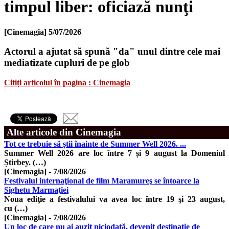
timpul liber: oficiază nunţi
[Cinemagia]
5/07/2026
Actorul a ajutat să spună "da" unul dintre cele mai
mediatizate cupluri de pe glob
Citiți articolul în pagina : Cinemagia
Alte articole din Cinemagia
Tot ce trebuie să știi înainte de Summer Well 2026. ...
Summer Well 2026 are loc între 7 și 9 august la Domeniul
Știrbey. (…)
[Cinemagia]
-
7/08/2026
Festivalul internaţional de film Maramureş se întoarce la
Sighetu Marmaţiei
Noua ediţie a festivalului va avea loc între 19 şi 23 august,
cu (…)
[Cinemagia]
-
7/08/2026
Un loc de care nu ai auzit niciodată, devenit destinaţie de