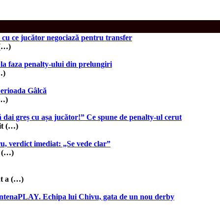
cu ce jucător negociază pentru transfer
 (…)
 la faza penalty-ului din prelungiri
…)
perioada Gâlcă
(…)
 dai greș cu așa jucător!” Ce spune de penalty-ul cerut
it (…)
, verdict imediat: „Se vede clar”
a (…)
t a (…)
ntenaPLAY. Echipa lui Chivu, gata de un nou derby