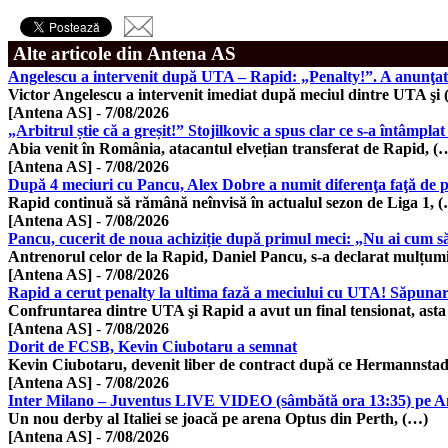
Alte articole din Antena AS
Angelescu a intervenit după UTA – Rapid: „Penalty!”. A anunţat 
Victor Angelescu a intervenit imediat după meciul dintre UTA şi
[Antena AS]
-
7/08/2026
„Arbitrul știe că a greșit!” Stojilkovic a spus clar ce s-a întâmplat
Abia venit în România, atacantul elvețian transferat de Rapid, (
[Antena AS]
-
7/08/2026
După 4 meciuri cu Pancu, Alex Dobre a numit diferenţa faţă de 
Rapid continuă să rămână neînvisă în actualul sezon de Liga 1, 
[Antena AS]
-
7/08/2026
Pancu, cucerit de noua achiziție după primul meci: „Nu ai cum să
Antrenorul celor de la Rapid, Daniel Pancu, s-a declarat mulțum
[Antena AS]
-
7/08/2026
Rapid a cerut penalty la ultima fază a meciului cu UTA! Săpunaru
Confruntarea dintre UTA şi Rapid a avut un final tensionat, ast
[Antena AS]
-
7/08/2026
Dorit de FCSB, Kevin Ciubotaru a semnat
Kevin Ciubotaru, devenit liber de contract după ce Hermannstad
[Antena AS]
-
7/08/2026
Inter Milano – Juventus LIVE VIDEO (sâmbătă ora 13:35) pe A
Un nou derby al Italiei se joacă pe arena Optus din Perth, (…)
[Antena AS]
-
7/08/2026