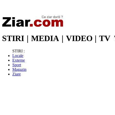
Stiri de ultima oră | Ultimele ştiri | Presa online | Stiri libere
STIRI
|
MEDIA
|
VIDEO
|
TV
STIRI :
Locale
Externe
Sport
Magazin
Ziare