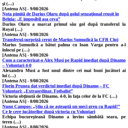
şi (…)
[Antena AS]
-
9/08/2026
Nota pimită de Darius Olaru după golul senzaţional reuşit în
Belgia: „E imposibil aşa ceva”
Darius Olaru a marcat primul său gol după transferul la
Royal (…)
[Antena AS]
-
9/08/2026
Transferul-surpriză cerut de Marius Șumudică la CFR Cluj
Marius Șumudică a bătut palma cu Ioan Varga pentru a-l
înlocui pe (…)
[Antena AS]
-
9/08/2026
Cum a caracterizat-o Alex Musi pe Rapid imediat după Dinamo
– Voluntari 4-0
Alexandru Musi a fost unul dintre cei mai buni jucători ai
lui (…)
[Antena AS]
-
9/08/2026
Florin Prunea dat verdictul imediat după Dinamo – FC
Voluntari: „Extraordinar. Fotbalist”
Victoria obţinută de Dinamo, 4-0, în faţa celor de la FC (…)
[Antena AS]
-
8/08/2026
Nuno Campos: „Ştiu că ne aşteaptă un meci greu cu Rapid!”
Ce le cere jucătorilor după victoria cu Voluntari
Echipa bucureşteană Dinamo a învins sâmbătă seara, pe
teren (…)
[Antena AS]
-
8/08/2026