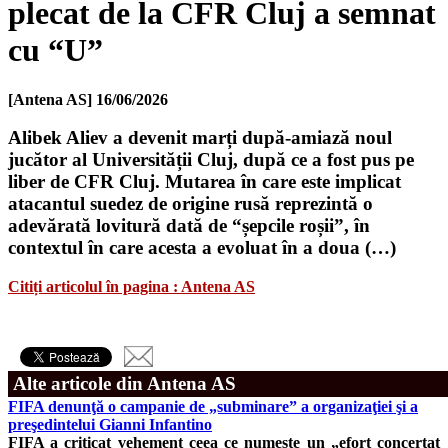
plecat de la CFR Cluj a semnat
cu “U”
[Antena AS]
16/06/2026
Alibek Aliev a devenit marți după-amiază noul
jucător al Universității Cluj, după ce a fost pus pe
liber de CFR Cluj. Mutarea în care este implicat
atacantul suedez de origine rusă reprezintă o
adevărată lovitură dată de “șepcile roșii”, în
contextul în care acesta a evoluat în a doua (…)
Citiți articolul în pagina : Antena AS
Alte articole din Antena AS
FIFA denunţă o campanie de „subminare” a organizaţiei şi a
preşedintelui Gianni Infantino
FIFA a criticat vehement ceea ce numeşte un „efort concertat