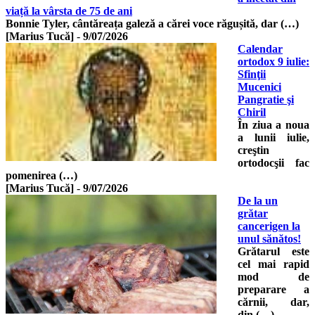
viață la vârsta de 75 de ani
Bonnie Tyler, cântăreața galeză a cărei voce răgușită, dar (…)
[Marius Tucă]
-
9/07/2026
Calendar
ortodox 9 iulie:
Sfinţii
Mucenici
Pangratie şi
Chiril
În ziua a noua
a lunii iulie,
creştin
ortodocşii fac
pomenirea (…)
[Marius Tucă]
-
9/07/2026
De la un
grătar
cancerigen la
unul sănătos!
Grătarul este
cel mai rapid
mod de
preparare a
cărnii, dar,
din (…)