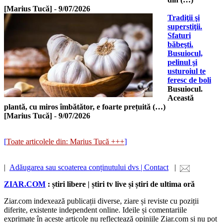
[Marius Tucă]
-
9/07/2026
Tradiţii şi
superstiţii.
Sfaturi
băbeşti.
Busuiocul,
pelinul şi
usturoiul te
feresc de boli
Busuiocul.
Această
plantă, cu miros îmbătător, e foarte prețuită (…)
[Marius Tucă]
-
9/07/2026
[
Toate articolele din: Marius Tucă +++
]
|
Adăugarea sau scoaterea conținutului dvs | Contact
|
ZIAR.COM
: știri libere | știri tv live și știri de ultima oră
Ziar.com indexează publicații diverse, ziare și reviste cu poziții
diferite, existente independent online. Ideile și comentariile
exprimate în aceste articole nu reflectează opiniile Ziar.com și nu pot