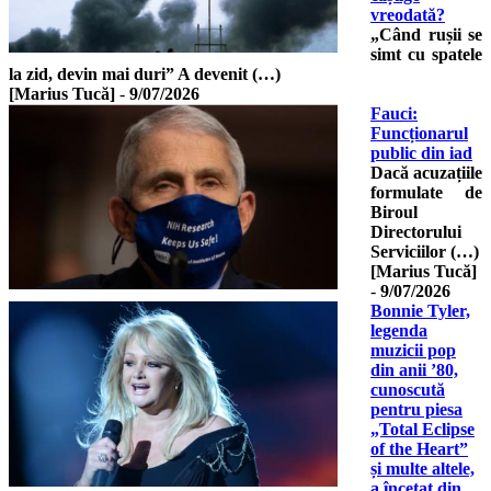
vreodată?
„Când rușii se
simt cu spatele
la zid, devin mai duri” A devenit (…)
[Marius Tucă]
-
9/07/2026
Fauci:
Funcționarul
public din iad
Dacă acuzațiile
formulate de
Biroul
Directorului
Serviciilor (…)
[Marius Tucă]
-
9/07/2026
Bonnie Tyler,
legenda
muzicii pop
din anii ’80,
cunoscută
pentru piesa
„Total Eclipse
of the Heart”
și multe altele,
a încetat din