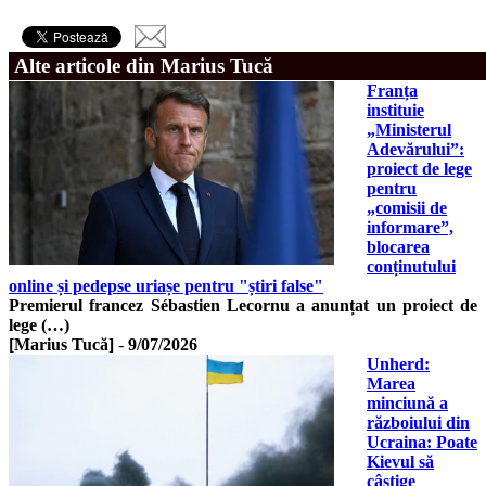
Alte articole din Marius Tucă
Franța
instituie
„Ministerul
Adevărului”:
proiect de lege
pentru
„comisii de
informare”,
blocarea
conținutului
online și pedepse uriașe pentru "știri false"
Premierul francez Sébastien Lecornu a anunțat un proiect de
lege (…)
[Marius Tucă]
-
9/07/2026
Unherd:
Marea
minciună a
războiului din
Ucraina: Poate
Kievul să
câștige