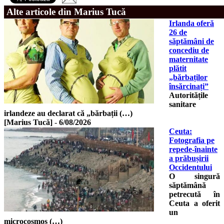
Alte articole din Marius Tucă
Irlanda oferă
26 de
săptămâni de
concediu de
maternitate
plătit
„bărbaților
însărcinați”
Autoritățile
sanitare
irlandeze au declarat că „bărbații (…)
[Marius Tucă]
-
6/08/2026
Ceuta:
Fotografia pe
repede-înainte
a prăbușirii
Occidentului
O singură
săptămână
petrecută în
Ceuta a oferit
un
microcosmos (…)