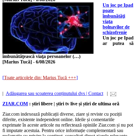
Un joc pe Ipad
poate
îmbunătăţi
viaţa
bolnavilor de
schizofrenie
Un joc pe Ipad
ar putea să
îmbunătăţească viaţa persoanelor (…)
[Marius Tucă]
-
6/08/2026
[
Toate articolele din: Marius Tucă +++
]
|
Adăugarea sau scoaterea conținutului dvs | Contact
|
ZIAR.COM
: știri libere | știri tv live și știri de ultima oră
Ziar.com indexează publicații diverse, ziare și reviste cu poziții
diferite, existente independent online. Ideile și comentariile
exprimate în aceste articole nu reflectează opiniile Ziar.com și nu pot
fi imputate acestuia. Pentru orice informație complementară sau
reclamație cu privire la conținut, consultați direct ziarele relevante –