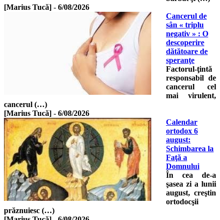
[Marius Tucă]
-
6/08/2026
Cancerul de
sân « triplu
negativ » : O
descoperire
dătătoare de
speranţe
Factorul-ţintă
responsabil de
cancerul cel
mai virulent,
cancerul (…)
[Marius Tucă]
-
6/08/2026
Calendar
ortodox 6
august:
Schimbarea la
Faţă a
Domnului
În cea de-a
şasea zi a lunii
august, creştin
ortodocşii
prăznuiesc (…)
[Marius Tucă]
-
6/08/2026