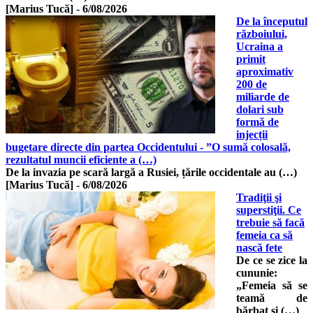
[Marius Tucă]
-
6/08/2026
De la începutul
războiului,
Ucraina a
primit
aproximativ
200 de
miliarde de
dolari sub
formă de
injecții
bugetare directe din partea Occidentului - ”O sumă colosală,
rezultatul muncii eficiente a (…)
De la invazia pe scară largă a Rusiei, țările occidentale au (…)
[Marius Tucă]
-
6/08/2026
Tradiţii şi
superstiţii. Ce
trebuie să facă
femeia ca să
nască fete
De ce se zice la
cununie:
„Femeia să se
teamă de
bărbat şi (…)