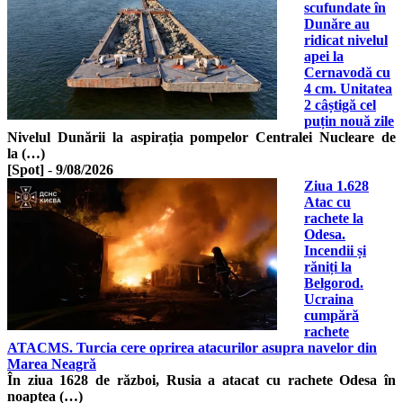
scufundate în
Dunăre au
ridicat nivelul
apei la
Cernavodă cu
4 cm. Unitatea
2 câștigă cel
puțin nouă zile
Nivelul Dunării la aspirația pompelor Centralei Nucleare de
la (…)
[Spot]
-
9/08/2026
Ziua 1.628
Atac cu
rachete la
Odesa.
Incendii și
răniți la
Belgorod.
Ucraina
cumpără
rachete
ATACMS. Turcia cere oprirea atacurilor asupra navelor din
Marea Neagră
În ziua 1628 de război, Rusia a atacat cu rachete Odesa în
noaptea (…)