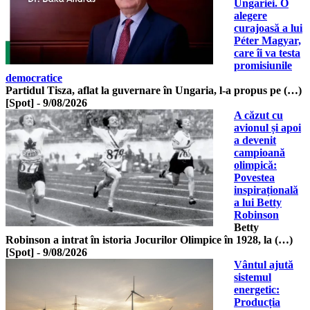
Ungariei. O
alegere
curajoasă a lui
Péter Magyar,
care îi va testa
promisiunile
democratice
Partidul Tisza, aflat la guvernare în Ungaria, l-a propus pe (…)
[Spot]
-
9/08/2026
A căzut cu
avionul și apoi
a devenit
campioană
olimpică:
Povestea
inspirațională
a lui Betty
Robinson
Betty
Robinson a intrat în istoria Jocurilor Olimpice în 1928, la (…)
[Spot]
-
9/08/2026
Vântul ajută
sistemul
energetic:
Producția