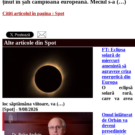
ținut în șah campioana europeană. Meciul s-a (…)
Citiți articolul în pagina : Spot
Alte articole din Spot
FT: Eclipsa
solară de
miercuri
amenință să
agraveze criza
energetică din
Europa
O eclipsă
solară rară,
care va avea
loc săptămâna viitoare, va (…)
[Spot]
-
9/08/2026
Omul înlăturat
de Orbán va
deveni
președintele