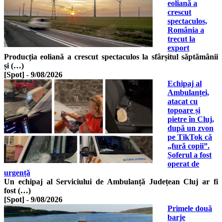
eoliană a
crescut
spectaculos,
România a
trecut la
export
Producția eoliană a crescut spectaculos la sfârșitul săptămânii
și (…)
[Spot]
-
9/08/2026
Echipaj al
Ambulanței,
atacat cu
topoare și
pietre în Cluj,
după un zvon
pe TikTok că
„fură copii”.
Șoferul a fost
operat de
urgență
Un echipaj al Serviciului de Ambulanță Județean Cluj ar fi
fost (…)
[Spot]
-
9/08/2026
Primele două
barje