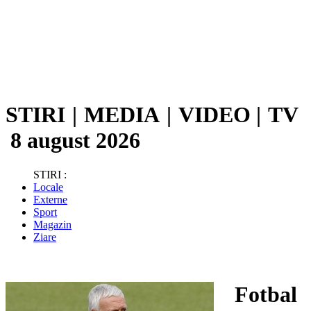
STIRI
|
MEDIA
|
VIDEO
|
TV
8 august 2026
STIRI :
Locale
Externe
Sport
Magazin
Ziare
Fotbal