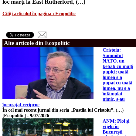
loc marţi la East Rutherford, (…)
Citiți articolul în pagina : Ecopolitic
Alte articole din Ecopolitic
Cristoiu:
Summitul
NATO, un
kebab cu mulţi
pupici; toată
lumea s-a
pupat cu toată
lumea, nu s-a
întâmplat
nimic, s-au
încurajat reciproc
În cel mai recent jurnal din seria „Pastila lui Cristoiu”, (…)
[Ecopolitic]
-
9/07/2026
ANM: Ploi și
vijelii în
București