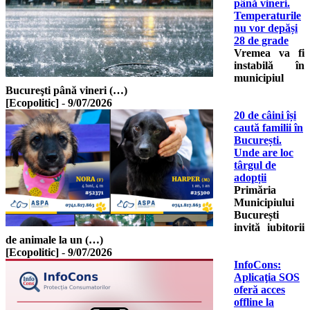
până vineri.
Temperaturile
nu vor depăși
28 de grade
Vremea va fi
instabilă în
municipiul
Bucureşti până vineri (…)
[Ecopolitic]
-
9/07/2026
20 de câini își
caută familii în
București.
Unde are loc
târgul de
adopții
Primăria
Municipiului
București
invită iubitorii
de animale la un (…)
[Ecopolitic]
-
9/07/2026
InfoCons:
Aplicaţia SOS
oferă acces
offline la