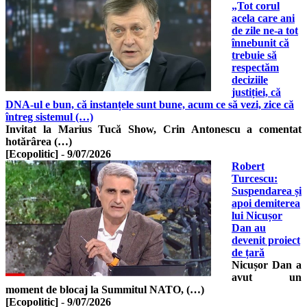
„Tot corul
acela care ani
de zile ne-a tot
înnebunit că
trebuie să
respectăm
deciziile
justiției, că
DNA-ul e bun, că instanțele sunt bune, acum ce să vezi, zice că
întreg sistemul (…)
Invitat la Marius Tucă Show, Crin Antonescu a comentat
hotărârea (…)
[Ecopolitic]
-
9/07/2026
Robert
Turcescu:
Suspendarea și
apoi demiterea
lui Nicușor
Dan au
devenit proiect
de țară
Nicușor Dan a
avut un
moment de blocaj la Summitul NATO, (…)
[Ecopolitic]
-
9/07/2026