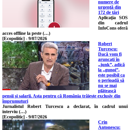
numere de
urgenţă din
172 de ţări
Aplicaţia SOS
din cadrul
InfoCons oferă
acces offline la peste (…)
[Ecopolitic]
-
9/07/2026
Robert
Turcescu:
Dacă vom fi
aruncaţi în
„junk”, adică
la „gunoi”,
este posibil ca
o perioadă să
nu se mai
plătească
pensii şi salarii. Asta pentru că România trăieşte exclusiv din
împrumuturi
Jurnalistul Robert Turcescu a declarat, în cadrul unui
interviu (…)
[Ecopolitic]
-
9/07/2026
Crin
Antonescu: