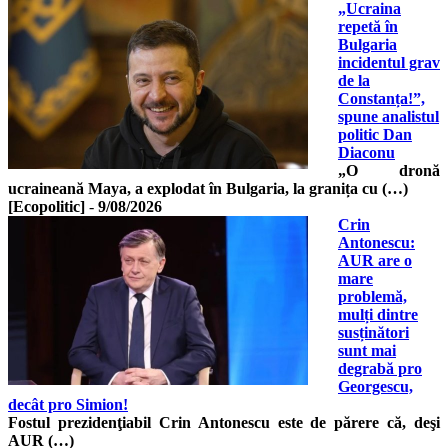
„Ucraina
repetă în
Bulgaria
incidentul grav
de la
Constanța!”,
spune analistul
politic Dan
Diaconu
„O dronă
ucraineană Maya, a explodat în Bulgaria, la granița cu (…)
[Ecopolitic]
-
9/08/2026
Crin
Antonescu:
AUR are o
mare
problemă,
mulți dintre
susținători
sunt mai
degrabă pro
Georgescu,
decât pro Simion!
Fostul prezidenţiabil Crin Antonescu este de părere că, deşi
AUR (…)