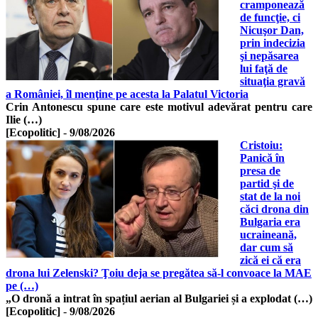
cramponează
de funcţie, ci
Nicuşor Dan,
prin indecizia
şi nepăsarea
lui faţă de
situaţia gravă
a României, îl menţine pe acesta la Palatul Victoria
Crin Antonescu spune care este motivul adevărat pentru care
Ilie (…)
[Ecopolitic]
-
9/08/2026
Cristoiu:
Panică în
presa de
partid şi de
stat de la noi
căci drona din
Bulgaria era
ucraineană,
dar cum să
zică ei că era
drona lui Zelenski? Ţoiu deja se pregătea să-l convoace la MAE
pe (…)
„O dronă a intrat în spațiul aerian al Bulgariei și a explodat (…)
[Ecopolitic]
-
9/08/2026