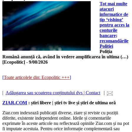
Tot mai multe
atacuri
informatice de
tip ‘vishing’
pentru acces la
conturile
bancare;
recomandările
Poliției
Poliția
Română anunță că, având în vedere amplificarea în ultima (…)
[Ecopolitic]
-
9/08/2026
[
Toate articolele din: Ecopolitic +++
]
|
Adăugarea sau scoaterea conținutului dvs | Contact
|
ZIAR.COM
: știri libere | știri tv live și știri de ultima oră
Ziar.com indexează publicații diverse, ziare și reviste cu poziții
diferite, existente independent online. Ideile și comentariile
exprimate în aceste articole nu reflectează opiniile Ziar.com și nu pot
fi imputate acestuia. Pentru orice informație complementară sau