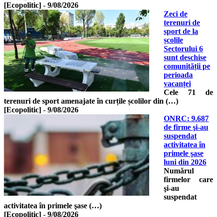
[Ecopolitic]
-
9/08/2026
Zeci de
terenuri de
sport de la
școlile
Sectorului 6
sunt deschise
comunității pe
perioada
vacanței
Cele 71 de
terenuri de sport amenajate în curțile școlilor din (…)
[Ecopolitic]
-
9/08/2026
ONRC: 9.687
de firme şi-au
suspendat
activitatea în
primele şase
luni din 2026
Numărul
firmelor care
şi-au
suspendat
activitatea în primele şase (…)
[Ecopolitic]
-
9/08/2026