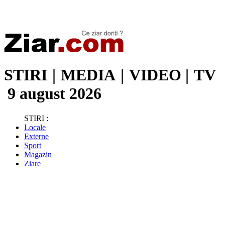
Stiri de ultima oră | Ultimele ştiri | Presa online | Stiri libere
STIRI
|
MEDIA
|
VIDEO
|
TV
9 august 2026
STIRI :
Locale
Externe
Sport
Magazin
Ziare