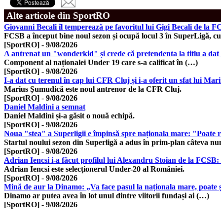
Alte articole din SportRO
Giovanni Becali îl temperează pe favoritul lui Gigi Becali de la 
FCSB a început bine noul sezon și ocupă locul 3 în SuperLigă, c
[SportRO]
-
9/08/2026
A antrenat un "wonderkid" și crede că pretendenta la titlu a dat
Component al naționalei Under 19 care s-a calificat în (…)
[SportRO]
-
9/08/2026
I-a dat cu terenul în cap lui CFR Cluj și i-a oferit un sfat lui M
Marius Șumudică este noul antrenor de la CFR Cluj.
[SportRO]
-
9/08/2026
Daniel Maldini a semnat
Daniel Maldini și-a găsit o nouă echipă.
[SportRO]
-
9/08/2026
Noua "stea" a Superligii e împinsă spre naționala mare: "Poate 
Startul noului sezon din Superligă a adus în prim-plan câteva n
[SportRO]
-
9/08/2026
Adrian Iencsi i-a făcut profilul lui Alexandru Stoian de la FCSB
Adrian Iencsi este selecționerul Under-20 al României.
[SportRO]
-
9/08/2026
Mină de aur la Dinamo: „Va face pasul la naționala mare, poate ș
Dinamo ar putea avea în lot unul dintre viitorii fundași ai (…)
[SportRO]
-
9/08/2026