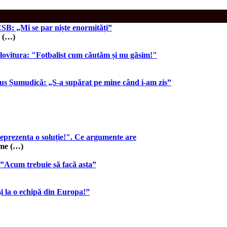
FCSB: „Mi se par niște enormități”
u (…)
 lovitura: "Fotbalist cum căutăm și nu găsim!"
arius Șumudică: „S-a supărat pe mine când i-am zis”
reprezenta o soluție!". Ce argumente are
ume (…)
: ”Acum trebuie să facă asta”
i la o echipă din Europa!”