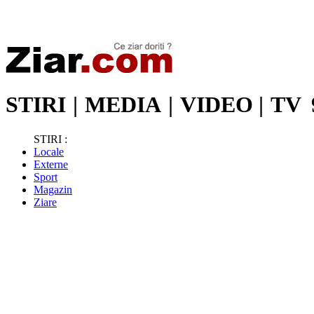
Stiri de ultima oră | Ultimele ştiri | Presa online | Stiri libere
STIRI
|
MEDIA
|
VIDEO
|
TV
STIRI :
Locale
Externe
Sport
Magazin
Ziare