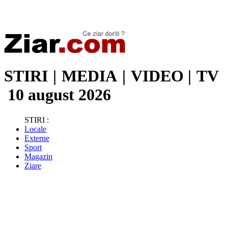
Stiri de ultima oră | Ultimele ştiri | Presa online | Stiri libere
STIRI
|
MEDIA
|
VIDEO
|
TV
10 august 2026
STIRI :
Locale
Externe
Sport
Magazin
Ziare