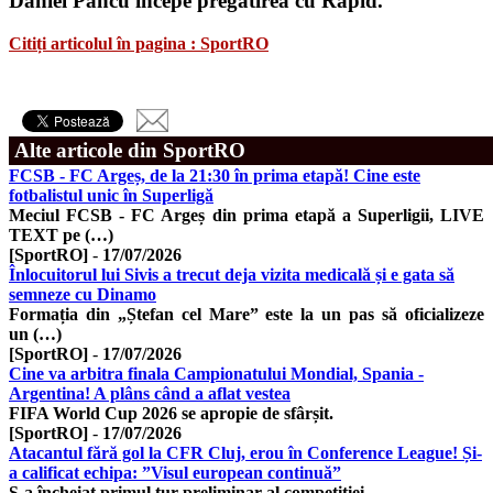
Daniel Pancu începe pregătirea cu Rapid.
Citiți articolul în pagina : SportRO
Alte articole din SportRO
FCSB - FC Argeș, de la 21:30 în prima etapă! Cine este
fotbalistul unic în Superligă
Meciul FCSB - FC Argeș din prima etapă a Superligii, LIVE
TEXT pe (…)
[SportRO]
-
17/07/2026
Înlocuitorul lui Sivis a trecut deja vizita medicală și e gata să
semneze cu Dinamo
Formația din „Ștefan cel Mare” este la un pas să oficializeze
un (…)
[SportRO]
-
17/07/2026
Cine va arbitra finala Campionatului Mondial, Spania -
Argentina! A plâns când a aflat vestea
FIFA World Cup 2026 se apropie de sfârșit.
[SportRO]
-
17/07/2026
Atacantul fără gol la CFR Cluj, erou în Conference League! Și-
a calificat echipa: ”Visul european continuă”
S-a încheiat primul tur preliminar al competiției.