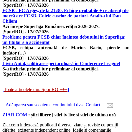
[SportRO]
-
17/07/2026
FCSB - FC Argeș, de la 21:30. Echipe probabile + ce absenți de
marcă are FCSB. Cotele caselor de pariuri. Analiza lui Dan
Chilom
Azi începe Superliga României, ediția 2026-2027.
[SportRO]
-
17/07/2026
Probleme pentru FCSB chiar înaintea debutului în Superliga:
un titular s-a accidentat
FCSB, echipa antrenată de Marius Baciu, pierde un
jucător (…)
[SportRO]
-
17/07/2026
Liviu Antal, calificare spectaculoasă în Conference League!
S-a încheiat primul tur preliminar al competiției.
[SportRO]
-
17/07/2026
[
Toate articolele din: SportRO +++
]
|
Adăugarea sau scoaterea conținutului dvs | Contact
|
ZIAR.COM
: știri libere | știri tv live și știri de ultima oră
Ziar.com indexează publicații diverse, ziare și reviste cu poziții
diferite, existente independent online. Ideile și comentariile