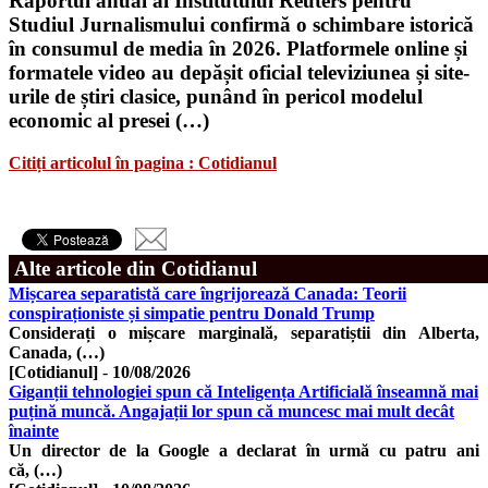
Raportul anual al Institutului Reuters pentru
Studiul Jurnalismului confirmă o schimbare istorică
în consumul de media în 2026. Platformele online și
formatele video au depășit oficial televiziunea și site-
urile de știri clasice, punând în pericol modelul
economic al presei (…)
Citiți articolul în pagina : Cotidianul
Alte articole din Cotidianul
Mișcarea separatistă care îngrijorează Canada: Teorii
conspiraționiste și simpatie pentru Donald Trump
Considerați o mișcare marginală, separatiștii din Alberta,
Canada, (…)
[Cotidianul]
-
10/08/2026
Giganții tehnologiei spun că Inteligența Artificială înseamnă mai
puțină muncă. Angajații lor spun că muncesc mai mult decât
înainte
Un director de la Google a declarat în urmă cu patru ani
că, (…)