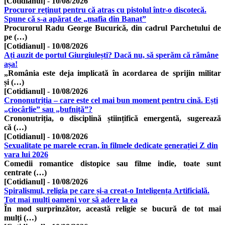
[Cotidianul]
-
10/08/2026
Procuror reținut pentru că atras cu pistolul într-o discotecă.
Spune că s-a apărat de „mafia din Banat”
Procurorul Radu George Bucurică, din cadrul Parchetului de
pe (…)
[Cotidianul]
-
10/08/2026
Ați auzit de portul Giurgiulești? Dacă nu, să sperăm că rămâne
așa!
„România este deja implicată în acordarea de sprijin militar
și (…)
[Cotidianul]
-
10/08/2026
Crononutriția – care este cel mai bun moment pentru cină. Ești
„ciocârlie” sau „bufniță”?
Crononutriția, o disciplină științifică emergentă, sugerează
că (…)
[Cotidianul]
-
10/08/2026
Sexualitate pe marele ecran, în filmele dedicate generației Z din
vara lui 2026
Comedii romantice distopice sau filme indie, toate sunt
centrate (…)
[Cotidianul]
-
10/08/2026
Spiralismul, religia pe care și-a creat-o Inteligența Artificială.
Tot mai mulți oameni vor să adere la ea
În mod surprinzător, această religie se bucură de tot mai
mulți (…)