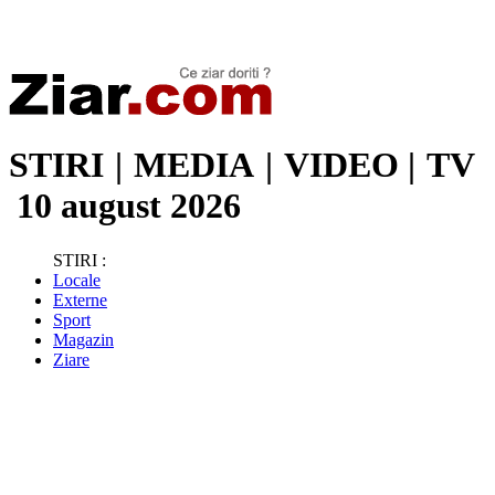
Stiri de ultima oră | Ultimele ştiri | Presa online | Stiri libere
STIRI
|
MEDIA
|
VIDEO
|
TV
10 august 2026
STIRI :
Locale
Externe
Sport
Magazin
Ziare