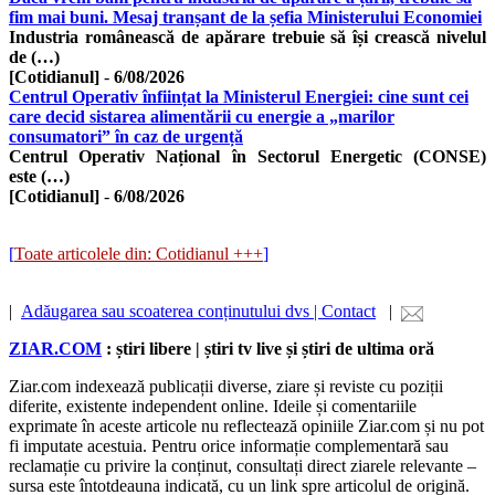
fim mai buni. Mesaj tranșant de la șefia Ministerului Economiei
Industria românească de apărare trebuie să își crească nivelul
de (…)
[Cotidianul]
-
6/08/2026
Centrul Operativ înființat la Ministerul Energiei: cine sunt cei
care decid sistarea alimentării cu energie a „marilor
consumatori” în caz de urgență
Centrul Operativ Național în Sectorul Energetic (CONSE)
este (…)
[Cotidianul]
-
6/08/2026
[
Toate articolele din: Cotidianul +++
]
|
Adăugarea sau scoaterea conținutului dvs | Contact
|
ZIAR.COM
: știri libere | știri tv live și știri de ultima oră
Ziar.com indexează publicații diverse, ziare și reviste cu poziții
diferite, existente independent online. Ideile și comentariile
exprimate în aceste articole nu reflectează opiniile Ziar.com și nu pot
fi imputate acestuia. Pentru orice informație complementară sau
reclamație cu privire la conținut, consultați direct ziarele relevante –
sursa este întotdeauna indicată, cu un link spre articolul de origină.