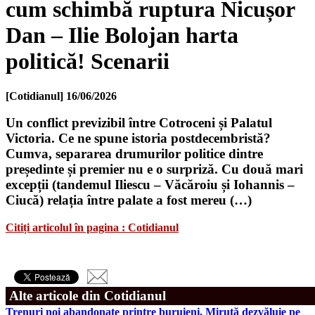
cum schimbă ruptura Nicușor
Dan – Ilie Bolojan harta
politică! Scenarii
[Cotidianul]
16/06/2026
Un conflict previzibil între Cotroceni și Palatul
Victoria. Ce ne spune istoria postdecembristă?
Cumva, separarea drumurilor politice dintre
președinte și premier nu e o surpriză. Cu două mari
excepții (tandemul Iliescu – Văcăroiu și Iohannis –
Ciucă) relația între palate a fost mereu (…)
Citiți articolul în pagina : Cotidianul
Alte articole din Cotidianul
Trenuri noi abandonate printre buruieni. Miruță dezvăluie pe