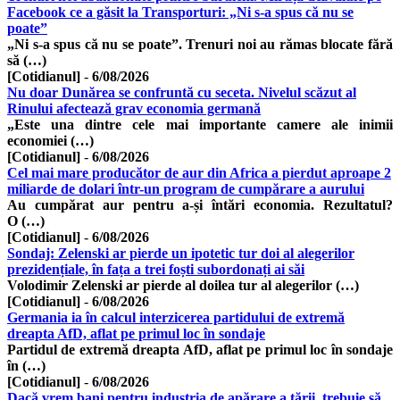
Facebook ce a găsit la Transporturi: „Ni s-a spus că nu se
poate”
„Ni s-a spus că nu se poate”. Trenuri noi au rămas blocate fără
să (…)
[Cotidianul]
-
6/08/2026
Nu doar Dunărea se confruntă cu seceta. Nivelul scăzut al
Rinului afectează grav economia germană
„Este una dintre cele mai importante camere ale inimii
economiei (…)
[Cotidianul]
-
6/08/2026
Cel mai mare producător de aur din Africa a pierdut aproape 2
miliarde de dolari într-un program de cumpărare a aurului
Au cumpărat aur pentru a-și întări economia. Rezultatul?
O (…)
[Cotidianul]
-
6/08/2026
Sondaj: Zelenski ar pierde un ipotetic tur doi al alegerilor
prezidențiale, în fața a trei foști subordonați ai săi
Volodimir Zelenski ar pierde al doilea tur al alegerilor (…)
[Cotidianul]
-
6/08/2026
Germania ia în calcul interzicerea partidului de extremă
dreapta AfD, aflat pe primul loc în sondaje
Partidul de extremă dreapta AfD, aflat pe primul loc în sondaje
în (…)
[Cotidianul]
-
6/08/2026
Dacă vrem bani pentru industria de apărare a țării, trebuie să