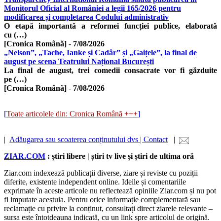
Monitorul Oficial al României a legii 165/2026 pentru
modificarea și completarea Codului administrativ
O etapă importantă a reformei funcției publice, elaborată
cu (…)
[Cronica Română]
-
7/08/2026
„Nelson”, „Tache, Ianke și Cadâr” și „Gaițele”, la final de
august pe scena Teatrului Național București
La final de august, trei comedii consacrate vor fi găzduite
pe (…)
[Cronica Română]
-
7/08/2026
[
Toate articolele din: Cronica Română +++
]
|
Adăugarea sau scoaterea conținutului dvs | Contact
|
ZIAR.COM
: știri libere | știri tv live și știri de ultima oră
Ziar.com indexează publicații diverse, ziare și reviste cu poziții
diferite, existente independent online. Ideile și comentariile
exprimate în aceste articole nu reflectează opiniile Ziar.com și nu pot
fi imputate acestuia. Pentru orice informație complementară sau
reclamație cu privire la conținut, consultați direct ziarele relevante –
sursa este întotdeauna indicată, cu un link spre articolul de origină.