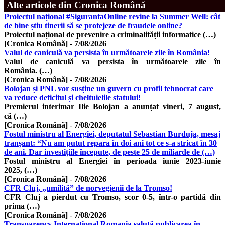
Alte articole din Cronica Română
Proiectul național #SigurantaOnline revine la Summer Well: cât
de bine știu tinerii să se protejeze de fraudele online?
Proiectul național de prevenire a criminalității informatice (…)
[Cronica Română]
-
7/08/2026
Valul de caniculă va persista în următoarele zile în România!
Valul de caniculă va persista în următoarele zile în
România. (…)
[Cronica Română]
-
7/08/2026
Bolojan și PNL vor susține un guvern cu profil tehnocrat care
va reduce deficitul și cheltuielile statului!
Premierul interimar Ilie Bolojan a anunțat vineri, 7 august,
că (…)
[Cronica Română]
-
7/08/2026
Fostul ministru al Energiei, deputatul Sebastian Burduja, mesaj
tranșant: “Nu am putut repara în doi ani tot ce s-a stricat în 30
de ani. Dar investițiile începute, de peste 25 de miliarde de (…)
Fostul ministru al Energiei în perioada iunie 2023-iunie
2025, (…)
[Cronica Română]
-
7/08/2026
CFR Cluj, „umilită” de norvegienii de la Tromso!
CFR Cluj a pierdut cu Tromso, scor 0-5, într-o partidă din
prima (…)
[Cronica Română]
-
7/08/2026
Transparency International Romania salută publicarea în