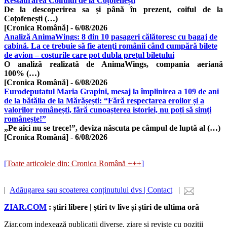
Restaurarea Coifului de la Coțofenești
De la descoperirea sa și până în prezent, coiful de la
Coțofenești (…)
[Cronica Română]
-
6/08/2026
Analiză AnimaWings: 8 din 10 pasageri călătoresc cu bagaj de
cabină. La ce trebuie să fie atenţi românii când cumpără bilete
de avion – costurile care pot dubla prețul biletului
O analiză realizată de AnimaWings, compania aeriană
100% (…)
[Cronica Română]
-
6/08/2026
Eurodeputatul Maria Grapini, mesaj la împlinirea a 109 de ani
de la bătălia de la Mărășești: “Fără respectarea eroilor și a
valorilor românești, fără cunoașterea istoriei, nu poți să simți
românește!”
„Pe aici nu se trece!”, deviza născuta pe câmpul de luptă al (…)
[Cronica Română]
-
6/08/2026
[
Toate articolele din: Cronica Română +++
]
|
Adăugarea sau scoaterea conținutului dvs | Contact
|
ZIAR.COM
: știri libere | știri tv live și știri de ultima oră
Ziar.com indexează publicații diverse, ziare și reviste cu poziții