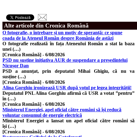
Alte articole din Cronica Română
O fotografie, o întrebare și un motiv de speranță: ce spune
coada de la Ateneul Român despre România de astăzi
O fotografie realizată în fața Ateneului Român a stat la baza
unei (…)
[Cronica Română]
-
6/08/2026
PSD nu susține inițiativa AUR de suspendare a președintelui
Nicușor Dan
PSD a anunțat, prin deputatul Mihai Ghigiu, că nu va
susține (…)
[Cronica Română]
-
6/08/2026
Alina Gorghiu ironizează USR după votul pe legea integrității!
Deputatul PNL Alina Gorghiu afirmă că USR a votat ”pentru”
în (…)
[Cronica Română]
-
6/08/2026
Ministerul Energiei, apel oficial către români să își reducă
voluntar consumul de energie electrică
Ministerul Energiei a lansat un apel oficial către români să
își (…)
[Cronica Română]
-
6/08/2026