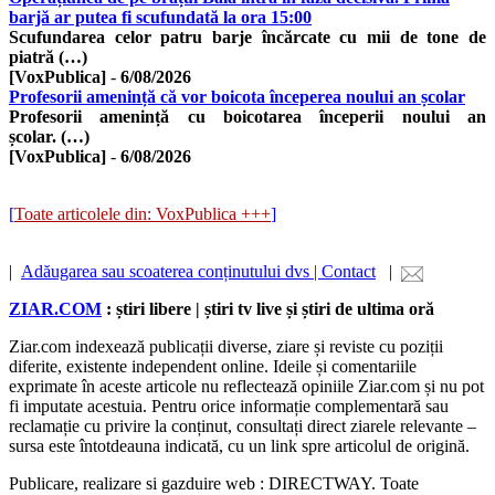
barjă ar putea fi scufundată la ora 15:00
Scufundarea celor patru barje încărcate cu mii de tone de
piatră (…)
[VoxPublica]
-
6/08/2026
Profesorii amenință că vor boicota începerea noului an școlar
Profesorii amenință cu boicotarea începerii noului an
școlar. (…)
[VoxPublica]
-
6/08/2026
[
Toate articolele din: VoxPublica +++
]
|
Adăugarea sau scoaterea conținutului dvs | Contact
|
ZIAR.COM
: știri libere | știri tv live și știri de ultima oră
Ziar.com indexează publicații diverse, ziare și reviste cu poziții
diferite, existente independent online. Ideile și comentariile
exprimate în aceste articole nu reflectează opiniile Ziar.com și nu pot
fi imputate acestuia. Pentru orice informație complementară sau
reclamație cu privire la conținut, consultați direct ziarele relevante –
sursa este întotdeauna indicată, cu un link spre articolul de origină.
Publicare, realizare si gazduire web : DIRECTWAY. Toate