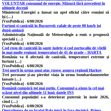
VOLUNTAR consumul de energie. Măsură fără precedent în
ultimele decenii
Ministerul Energiei a lansat un apel oficial către români să
își (…)
[VoxPublica]
-
6/08/2026
Furtuni și caniculă în București: rafale de peste 80 km/h joi
după-amiază
Administrația Națională de Meteorologie a emis o prognoză
specială (…)
[VoxPublica]
-
6/08/2026
Cod roșu de caniculă în șapte județe și cod portocaliu de vijelii
în mai multe regiuni: temperaturi de 41 de grade – HARTA
România va fi afectată de caniculă, temperaturi extreme și
furtuni (…)
[VoxPublica]
-
6/08/2026
Trei morți în urma unui atac rusesc asupra regiunii Harkov
Trei persoane și-au pierdut viața în urma bombardamentelor
lansate (…)
[VoxPublica]
-
6/08/2026
Românii cumpără tot mai puțin. Consumul a ajuns la cel mai
scăzut nivel din ultimele 11 luni: datele INS
Consumul populației s-a deteriorat puternic în iunie 2026,
când (…)
[VoxPublica]
-
6/08/2026
Operațiunea de pe brațul Bala intră în faza decisivă. Prima