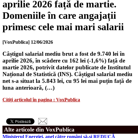
aprilie 2026 față de martie.
Domeniile în care angajații
primesc cele mai mari salarii
[VoxPublica]
12/06/2026
Câștigul salarial mediu brut a fost de 9.740 lei în
aprilie 2026, în scădere cu 162 lei (-1,6%) față de
martie 2026, potrivit datelor publicate de Institutul
Național de Statistică (INS). Câștigul salarial mediu
net s-a situat la 5.843 lei, cu 95 lei mai puțin față de
luna anterioară, (…)
Citiți articolul în pagina : VoxPublica
Alte articole din VoxPublica
Ministerul Energiei, apel către români să-și REDUCĂ