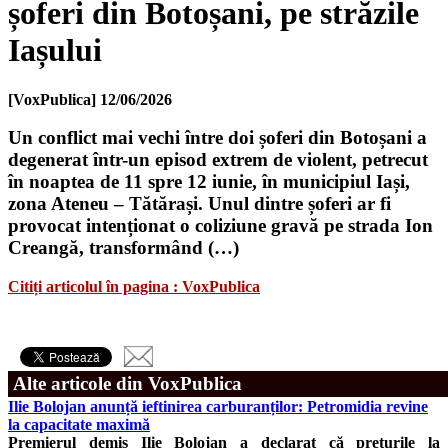
șoferi din Botoșani, pe străzile
Iașului
[VoxPublica]
12/06/2026
Un conflict mai vechi între doi șoferi din Botoșani a
degenerat într-un episod extrem de violent, petrecut
în noaptea de 11 spre 12 iunie, în municipiul Iași,
zona Ateneu – Tătărași. Unul dintre șoferi ar fi
provocat intenționat o coliziune gravă pe strada Ion
Creangă, transformând (…)
Citiți articolul în pagina : VoxPublica
Alte articole din VoxPublica
Ilie Bolojan anunță ieftinirea carburanților: Petromidia revine
la capacitate maximă
Premierul demis Ilie Bolojan a declarat că prețurile la