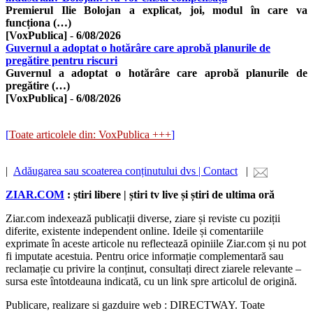
Premierul Ilie Bolojan a explicat, joi, modul în care va
funcționa (…)
[VoxPublica]
-
6/08/2026
Guvernul a adoptat o hotărâre care aprobă planurile de
pregătire pentru riscuri
Guvernul a adoptat o hotărâre care aprobă planurile de
pregătire (…)
[VoxPublica]
-
6/08/2026
[
Toate articolele din: VoxPublica +++
]
|
Adăugarea sau scoaterea conținutului dvs | Contact
|
ZIAR.COM
: știri libere | știri tv live și știri de ultima oră
Ziar.com indexează publicații diverse, ziare și reviste cu poziții
diferite, existente independent online. Ideile și comentariile
exprimate în aceste articole nu reflectează opiniile Ziar.com și nu pot
fi imputate acestuia. Pentru orice informație complementară sau
reclamație cu privire la conținut, consultați direct ziarele relevante –
sursa este întotdeauna indicată, cu un link spre articolul de origină.
Publicare, realizare si gazduire web : DIRECTWAY. Toate