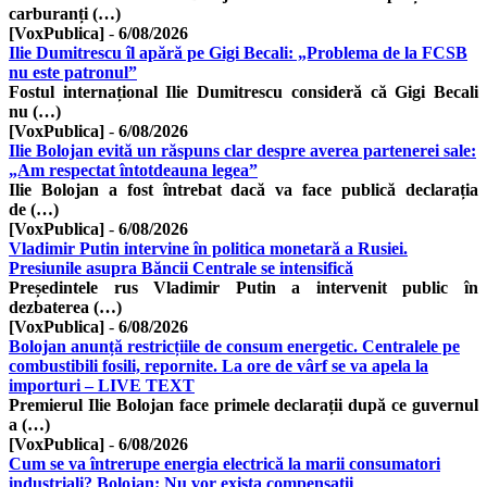
carburanți (…)
[VoxPublica]
-
6/08/2026
Ilie Dumitrescu îl apără pe Gigi Becali: „Problema de la FCSB
nu este patronul”
Fostul internațional Ilie Dumitrescu consideră că Gigi Becali
nu (…)
[VoxPublica]
-
6/08/2026
Ilie Bolojan evită un răspuns clar despre averea partenerei sale:
„Am respectat întotdeauna legea”
Ilie Bolojan a fost întrebat dacă va face publică declarația
de (…)
[VoxPublica]
-
6/08/2026
Vladimir Putin intervine în politica monetară a Rusiei.
Presiunile asupra Băncii Centrale se intensifică
Președintele rus Vladimir Putin a intervenit public în
dezbaterea (…)
[VoxPublica]
-
6/08/2026
Bolojan anunță restricțiile de consum energetic. Centralele pe
combustibili fosili, repornite. La ore de vârf se va apela la
importuri – LIVE TEXT
Premierul Ilie Bolojan face primele declarații după ce guvernul
a (…)
[VoxPublica]
-
6/08/2026
Cum se va întrerupe energia electrică la marii consumatori
industriali? Bolojan: Nu vor exista compensații