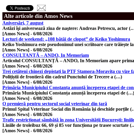
Alte articole din Amos News
Aniversări, 7 august
Astăzi îşi aniversează ziua de naştere: Andreas Petrescu, actor (
[Amos News]
-
6/08/2026
Lecturi de weekend: „108 bătăi de clopot” de Keiko Yoshimura
Keiko Yoshimura este pseudonimul unei scriitoare care trăiește l
[Amos News]
-
6/08/2026
CONSULTANȚĂ – ANDO, In Memoriam
Articolul CONSULTANȚĂ – ANDO, In Memoriam apare prima d
[Amos News]
-
6/08/2026
Trei cetățeni chinezi depistați la PTF Stamora-Moravița cu vize fa
Polițiștii de frontieră din cadrul Punctului de Trecere a (…)
[Amos News]
-
6/08/2026
Primăria Municipiului Constanța anunță începerea etapei de co
Primăria Municipiului Constanța anunță începerea etapei de (…
[Amos News]
-
6/08/2026
O premieră pentru sectorul social veterinar din țară
Primul Spital Veterinar Social din România își deschide porțile (
[Amos News]
-
6/08/2026
Trafic restricționat sâmbătă în zona Universității București: liniile
Liniile de troleibuz 66, 69 și 85 vor funcționa pe trasee scurtate (
[Amos News]
-
6/08/2026