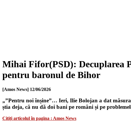
Mihai Fifor(PSD): Decuplarea PN
pentru baronul de Bihor
[Amos News]
12/06/2026
„”Pentru noi înșine”… Ieri, Ilie Bolojan a dat măsura
știa deja, că nu dă doi bani pe români și pe problemele
Citiți articolul în pagina : Amos News