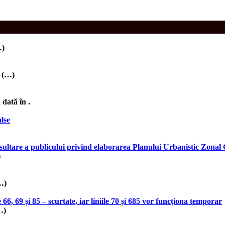
…)
a (…)
ată în .
lse
nsultare a publicului privind elaborarea Planului Urbanistic Zo
)
…)
 66, 69 și 85 – scurtate, iar liniile 70 și 685 vor funcționa temporar
…)