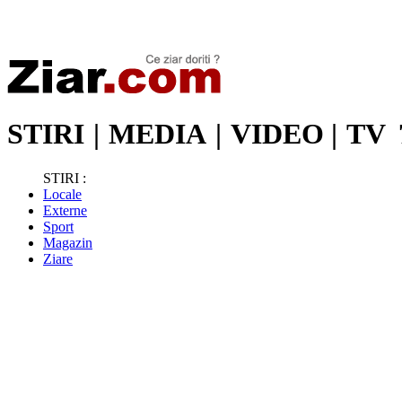
Stiri de ultima oră | Ultimele ştiri | Presa online | Stiri libere
STIRI
|
MEDIA
|
VIDEO
|
TV
STIRI :
Locale
Externe
Sport
Magazin
Ziare