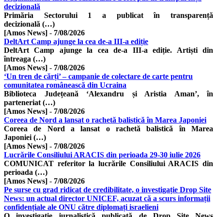
decizională
Primăria Sectorului 1 a publicat în transparență
decizională (…)
[Amos News]
-
7/08/2026
DeltArt Camp ajunge la cea de-a III-a ediție
DeltArt Camp ajunge la cea de-a III-a ediție. Artiști din
întreaga (…)
[Amos News]
-
7/08/2026
‘Un tren de cărți’ – campanie de colectare de carte pentru
comunitatea românească din Ucraina
Biblioteca Județeană ‘Alexandru și Aristia Aman’, în
parteneriat (…)
[Amos News]
-
7/08/2026
Coreea de Nord a lansat o rachetă balistică în Marea Japoniei
Coreea de Nord a lansat o rachetă balistică în Marea
Japoniei (…)
[Amos News]
-
7/08/2026
Lucrările Consiliului ARACIS din perioada 29-30 iulie 2026
COMUNICAT referitor la lucrările Consiliului ARACIS din
perioada (…)
[Amos News]
-
7/08/2026
Pe surse cu grad ridicat de credibilitate, o investigație Drop Site
News: un actual director UNICEF, acuzat că a scurs informații
confidențiale ale ONU către diplomați israelieni
​O investigație jurnalistică publicată de Drop Site News