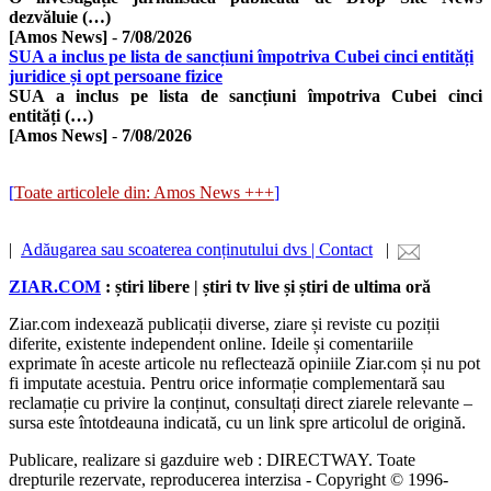
dezvăluie (…)
[Amos News]
-
7/08/2026
SUA a inclus pe lista de sancțiuni împotriva Cubei cinci entități
juridice și opt persoane fizice
SUA a inclus pe lista de sancțiuni împotriva Cubei cinci
entități (…)
[Amos News]
-
7/08/2026
[
Toate articolele din: Amos News +++
]
|
Adăugarea sau scoaterea conținutului dvs | Contact
|
ZIAR.COM
: știri libere | știri tv live și știri de ultima oră
Ziar.com indexează publicații diverse, ziare și reviste cu poziții
diferite, existente independent online. Ideile și comentariile
exprimate în aceste articole nu reflectează opiniile Ziar.com și nu pot
fi imputate acestuia. Pentru orice informație complementară sau
reclamație cu privire la conținut, consultați direct ziarele relevante –
sursa este întotdeauna indicată, cu un link spre articolul de origină.
Publicare, realizare si gazduire web : DIRECTWAY. Toate
drepturile rezervate, reproducerea interzisa - Copyright © 1996-