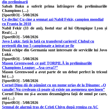
din preliminarii
Sabah Baku a suferit prima înfrângere din preliminariile
Champions (…)
[SportRO]
-
5/08/2026
Ce declin! Cu cine a semnat azi Nabil Fekir, campion mondial
cu Franța în 2018
Nabil Fekir (33 de ani), fostul star al lui Olympique Lyon și
Real (…)
[SportRO]
-
5/08/2026
Jovo Lukic, față în față cu transferul carierei! Clubul cu
pretenții din top 5 campionate a intrat pe fir
Două echipe din Germania sunt interesate de serviciile lui Jovo
Lukic.
[SportRO]
-
5/08/2026
Mason Greenwood, ce gol! TORPILĂ în preliminariile
Champions League: „Așa ceva!?”
Mason Greenwood a avut parte de un debut perfect în tricoul
lui (…)
[SportRO]
-
5/08/2026
Cornel Dinu dă de pământ cu un nume uriaș de la Dinamo: „O
canalie! Nu credeam că poate să existe un asemenea specimen”
Cornel Dinu nu și-a ascuns dezamăgirea față de omul pe care,
ani (…)
[SportRO]
-
5/08/2026
Semnal de alarmă tras de Cristi Chivu după remiza cu AC