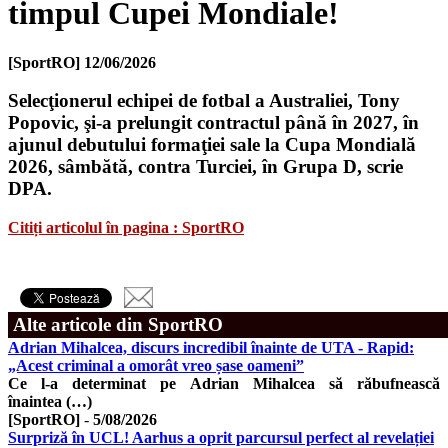
timpul Cupei Mondiale!
[SportRO]
12/06/2026
Selecţionerul echipei de fotbal a Australiei, Tony
Popovic, şi-a prelungit contractul până în 2027, în
ajunul debutului formaţiei sale la Cupa Mondială
2026, sâmbătă, contra Turciei, în Grupa D, scrie
DPA.
Citiți articolul în pagina : SportRO
Alte articole din SportRO
Adrian Mihalcea, discurs incredibil înainte de UTA - Rapid:
„Acest criminal a omorât vreo șase oameni”
Ce l-a determinat pe Adrian Mihalcea să răbufnească
înaintea (…)
[SportRO]
-
5/08/2026
Surpriză în UCL! Aarhus a oprit parcursul perfect al revelației