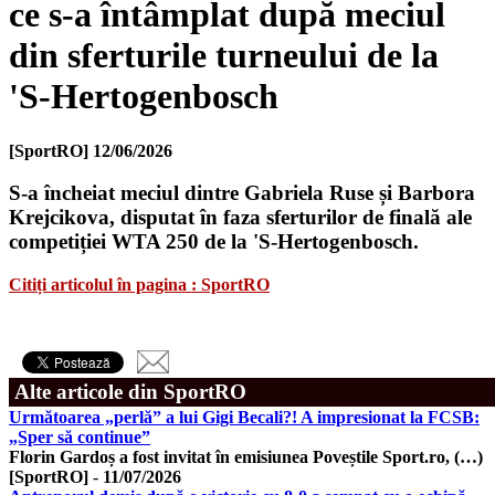
ce s-a întâmplat după meciul
din sferturile turneului de la
'S-Hertogenbosch
[SportRO]
12/06/2026
S-a încheiat meciul dintre Gabriela Ruse și Barbora
Krejcikova, disputat în faza sferturilor de finală ale
competiției WTA 250 de la 'S-Hertogenbosch.
Citiți articolul în pagina : SportRO
Alte articole din SportRO
Următoarea „perlă” a lui Gigi Becali?! A impresionat la FCSB:
„Sper să continue”
Florin Gardoș a fost invitat în emisiunea Poveștile Sport.ro, (…)
[SportRO]
-
11/07/2026