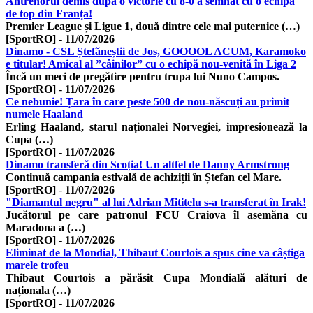
Antrenorul demis după o victorie cu 8-0 a semnat cu o echipă
de top din Franța!
Premier League și Ligue 1, două dintre cele mai puternice (…)
[SportRO]
-
11/07/2026
Dinamo - CSL Ștefăneștii de Jos, GOOOOL ACUM, Karamoko
e titular! Amical al ”câinilor” cu o echipă nou-venită în Liga 2
Încă un meci de pregătire pentru trupa lui Nuno Campos.
[SportRO]
-
11/07/2026
Ce nebunie! Țara în care peste 500 de nou-născuți au primit
numele Haaland
Erling Haaland, starul naționalei Norvegiei, impresionează la
Cupa (…)
[SportRO]
-
11/07/2026
Dinamo transferă din Scoția! Un altfel de Danny Armstrong
Continuă campania estivală de achiziții în Ștefan cel Mare.
[SportRO]
-
11/07/2026
"Diamantul negru" al lui Adrian Mititelu s-a transferat în Irak!
Jucătorul pe care patronul FCU Craiova îl asemăna cu
Maradona a (…)
[SportRO]
-
11/07/2026
Eliminat de la Mondial, Thibaut Courtois a spus cine va câștiga
marele trofeu
Thibaut Courtois a părăsit Cupa Mondială alături de
naționala (…)
[SportRO]
-
11/07/2026