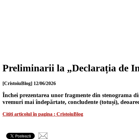
Preliminarii la „Declarația de I
[CristoiuBlog]
12/06/2026
Închei prezentarea unor fragmente din stenograma disc
vremuri mai îndepărtate, concludente (totuși), deoare
Citiți articolul în pagina : CristoiuBlog