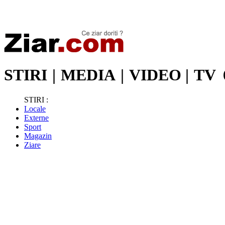
Stiri de ultima oră | Ultimele ştiri | Presa online | Stiri libere
STIRI
|
MEDIA
|
VIDEO
|
TV
STIRI :
Locale
Externe
Sport
Magazin
Ziare