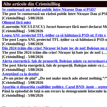
Alte articole din CristoiuBlog
Se conturează un război public între Nicușor Dan și PSD?
The post Se conturează un război public între Nicușor Dan și P
[CristoiuBlog]
-
5/08/2026
Olimpul fără miez
(Laurențiu NICULESCU) Jocuri funerare fără mort declarat Mu
[CristoiuBlog]
-
5/08/2026
Legea ANI, proiectul TFL-iștilor ca să hăituiască PSD-ul. Fritz e
The post Legea ANI, proiectul TFL-iștilor ca să hăituiască PSD-u
[CristoiuBlog]
-
5/08/2026
Din 2024 trăim din crize! Nicușor își bate joc de noi! Bolojan nu p
The post Din 2024 trăim din crize! Nicușor își bate joc de noi! (…
[CristoiuBlog]
-
5/08/2026
Alerta energetică, fals de proporții. Bolojan minte cu nerușinare,n
The post Alerta energetică, fals de proporții. Bolojan minte cu (
[CristoiuBlog]
-
5/08/2026
Așteptând ca la dentist
„Pe-un picior de plai” „Do not make much ado about nothing.”
[CristoiuBlog]
-
5/08/2026
Apariția și dispariția coalițiilor politice. Cazul BND, iunie – sep
Până la episodul de față n-am recurs la stenogramele întocmite l
[CristoiuBlog]
-
5/08/2026