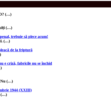
SD? (…)
lți (…)
 penal, trebuie să plece acum!
l. (…)
leacă de la friptură
)
u e criză, fabricile nu se închid
…)
/”Nu (…)
tembrie 1944 (XXIII)
a (…)