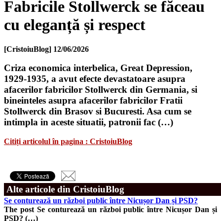
Fabricile Stollwerck se făceau
cu eleganță și respect
[CristoiuBlog]
12/06/2026
Criza economica interbelica, Great Depression,
1929-1935, a avut efecte devastatoare asupra
afacerilor fabricilor Stollwerck din Germania, si
bineinteles asupra afacerilor fabricilor Fratii
Stollwerck din Brasov si Bucuresti. Asa cum se
intimpla in aceste situatii, patronii fac (…)
Citiți articolul în pagina : CristoiuBlog
Alte articole din CristoiuBlog
Se conturează un război public între Nicușor Dan și PSD?
The post Se conturează un război public între Nicușor Dan și
PSD? (…)