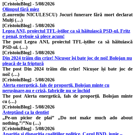
[CristoiuBlog]
-
5/08/2026
Olimpul fără miez
(Laurențiu NICULESCU) Jocuri funerare fără mort declarat
Mulți (…)
[CristoiuBlog]
-
5/08/2026
Legea ANI, proiectul TFL-iștilor ca să hăituiască PSD-ul. Fritz
e penal, trebuie să plece acum!
The post Legea ANI, proiectul TFL-iștilor ca să hăituiască
PSD-ul. (…)
[CristoiuBlog]
-
5/08/2026
Din 2024 trăim din crize! Nicușor își bate joc de noi! Bolojan nu
pleacă de la friptură
The post Din 2024 trăim din crize! Nicușor își bate joc de
noi! (…)
[CristoiuBlog]
-
5/08/2026
Alerta energetică, fals de proporții. Bolojan minte cu
nerușinare,nu e criză, fabricile nu se închid
The post Alerta energetică, fals de proporții. Bolojan minte
cu (…)
[CristoiuBlog]
-
5/08/2026
Așteptând ca la dentist
„Pe-un picior de plai” „Do not make much ado about
nothing.”/”Nu (…)
[CristoiuBlog]
-
5/08/2026
Apariția și dispariția coalițiilor politice. Cazul BND, iunie –