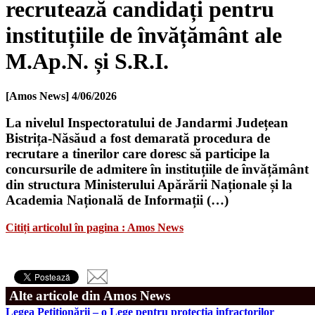
recrutează candidați pentru
instituțiile de învățământ ale
M.Ap.N. și S.R.I.
[Amos News]
4/06/2026
La nivelul Inspectoratului de Jandarmi Județean
Bistrița-Năsăud a fost demarată procedura de
recrutare a tinerilor care doresc să participe la
concursurile de admitere în instituțiile de învățământ
din structura Ministerului Apărării Naționale și la
Academia Națională de Informații (…)
Citiți articolul în pagina : Amos News
Alte articole din Amos News
Legea Petiționării – o Lege pentru protecția infractorilor