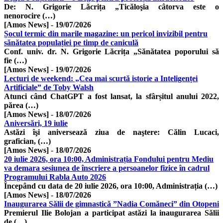
De: N. Grigorie Lăcrița „Ticăloşia câtorva este o
nenorocire (…)
[Amos News]
-
19/07/2026
Șocul termic din marile magazine: un pericol invizibil pentru
sănătatea populației pe timp de caniculă
Conf. univ. dr. N. Grigorie Lăcrița „Sănătatea poporului să
fie (…)
[Amos News]
-
19/07/2026
Lecturi de weekend: „Cea mai scurtă istorie a Inteligenței
Artificiale” de Toby Walsh
Atunci când ChatGPT a fost lansat, la sfârșitul anului 2022,
părea (…)
[Amos News]
-
18/07/2026
Aniversări, 19 iulie
Astăzi îşi aniversează ziua de naştere: Călin Lucaci,
grafician, (…)
[Amos News]
-
18/07/2026
20 iulie 2026, ora 10:00, Administrația Fondului pentru Mediu
va demara sesiunea de înscriere a persoanelor fizice în cadrul
Programului Rabla Auto 2026
Începând cu data de 20 iulie 2026, ora 10:00, Administrația (…)
[Amos News]
-
18/07/2026
Inaugurarea Sălii de gimnastică ”Nadia Comăneci” din Otopeni
Premierul Ilie Bolojan a participat astăzi la inaugurarea Sălii
de (…)